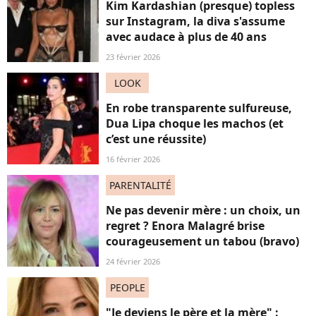
Kim Kardashian (presque) topless
sur Instagram, la diva s'assume
avec audace à plus de 40 ans
23 février 2026
LOOK
En robe transparente sulfureuse,
Dua Lipa choque les machos (et
c’est une réussite)
16 février 2026
PARENTALITÉ
Ne pas devenir mère : un choix, un
regret ? Enora Malagré brise
courageusement un tabou (bravo)
24 février 2026
PEOPLE
"Je deviens le père et la mère" :