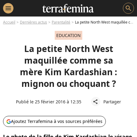
menu
search
Accueil
Dernières actus
Parentalité
La petite North West maquillée comme sa mère Kim Kardashian : mignon ou choquant ?
EDUCATION
La petite North West
maquillée comme sa
mère Kim Kardashian :
mignon ou choquant ?
Publié le 25 février 2016 à 12:35
Partager
share
Ajoutez Terrafemina à vos sources préférées
Le photo de la fille de Kim Kardashian le visage