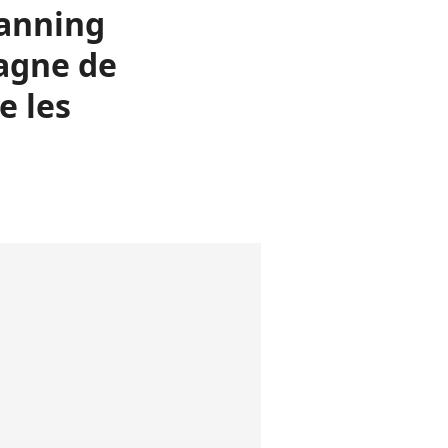
hanning
pagne de
e les