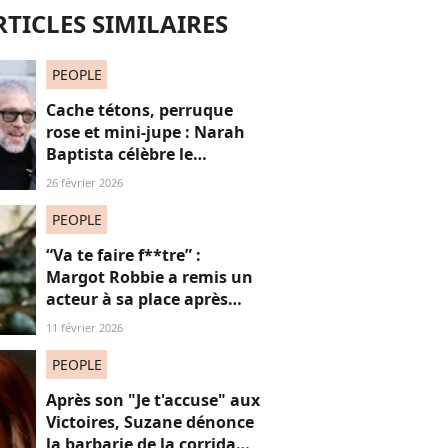
RTICLES SIMILAIRES
PEOPLE
Cache tétons, perruque
rose et mini-jupe : Narah
Baptista célèbre le
carnaval de Rio avec son
26 février 2026
compagnon Vincent Cassel
de 30 ans son aîné
PEOPLE
“Va te faire f**tre” :
Margot Robbie a remis un
acteur à sa place après
qu’il lui a conseillé de
11 février 2026
perdre du poids
PEOPLE
Après son "Je t'accuse" aux
Victoires, Suzane dénonce
la barbarie de la corrida