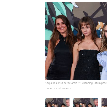
"Laquelle est sa petite amie ?" : Channing Tatum pose
choque les internautes