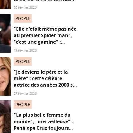
avec cette reprise iconique
20 février 2026
PEOPLE
"Elle n'était même pas née
au premier Spider-man",
"c'est une gamine" :
l'apparition de cet acteur
12 février 2026
avec sa petite amie de 30
ans de moins que lui
PEOPLE
suscite la critique
"Je deviens le père et la
mère" : cette célèbre
actrice des années 2000 se
confie sur sa vie de parent
27 février 2026
célibataire
PEOPLE
"La plus belle femme du
monde", "merveilleuse" :
Penélope Cruz toujours