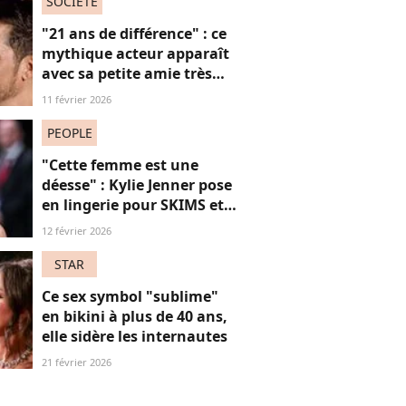
SOCIÉTÉ
"21 ans de différence" : ce
mythique acteur apparaît
avec sa petite amie très
"cadette", un écart d'âge
11 février 2026
bien patriarcal (coucou
Léo)
PEOPLE
"Cette femme est une
déesse" : Kylie Jenner pose
en lingerie pour SKIMS et
subjugue les internautes
12 février 2026
STAR
Ce sex symbol "sublime"
en bikini à plus de 40 ans,
elle sidère les internautes
21 février 2026