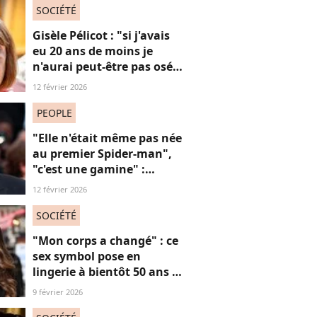
SOCIÉTÉ
Gisèle Pélicot : "si j'avais
eu 20 ans de moins je
n'aurai peut-être pas osé
refuser le huis-clos"
12 février 2026
PEOPLE
"Elle n'était même pas née
au premier Spider-man",
"c'est une gamine" :
l'apparition de cet acteur
12 février 2026
avec sa petite amie de 30
ans de moins que lui
SOCIÉTÉ
suscite la critique
"Mon corps a changé" : ce
sex symbol pose en
lingerie à bientôt 50 ans et
défend ses courbes "body
9 février 2026
positive"