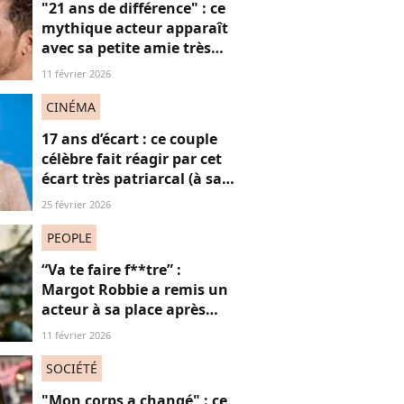
"21 ans de différence" : ce
mythique acteur apparaît
avec sa petite amie très
"cadette", un écart d'âge
11 février 2026
bien patriarcal (coucou
Léo)
CINÉMA
17 ans d’écart : ce couple
célèbre fait réagir par cet
écart très patriarcal (à sa
tête, une grande actrice
25 février 2026
Oscarisée)
PEOPLE
“Va te faire f**tre” :
Margot Robbie a remis un
acteur à sa place après
qu’il lui a conseillé de
11 février 2026
perdre du poids
SOCIÉTÉ
"Mon corps a changé" : ce