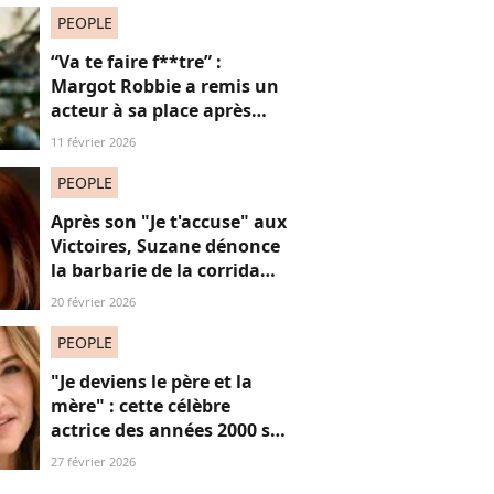
PEOPLE
“Va te faire f**tre” :
Margot Robbie a remis un
acteur à sa place après
qu’il lui a conseillé de
11 février 2026
perdre du poids
PEOPLE
Après son "Je t'accuse" aux
Victoires, Suzane dénonce
la barbarie de la corrida
avec cette reprise iconique
20 février 2026
PEOPLE
"Je deviens le père et la
mère" : cette célèbre
actrice des années 2000 se
confie sur sa vie de parent
27 février 2026
célibataire