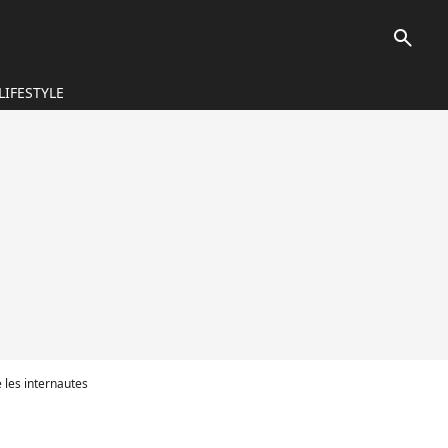
search
LIFESTYLE
e les internautes