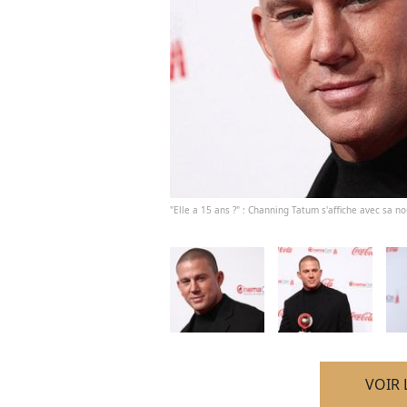
"Elle a 15 ans ?" : Channing Tatum s'affiche avec sa n
VOIR 