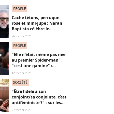
PEOPLE
Cache tétons, perruque
rose et mini-jupe : Narah
Baptista célèbre le
carnaval de Rio avec son
26 février 2026
compagnon Vincent Cassel
de 30 ans son aîné
PEOPLE
"Elle n'était même pas née
au premier Spider-man",
"c'est une gamine" :
l'apparition de cet acteur
12 février 2026
avec sa petite amie de 30
ans de moins que lui
SOCIÉTÉ
suscite la critique
"Être fidèle à son
conjoint/sa conjointe, c’est
antiféministe ?" : sur les
réseaux sociaux, cette
27 février 2026
question fait débat