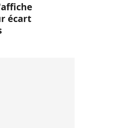
'affiche
ur écart
s