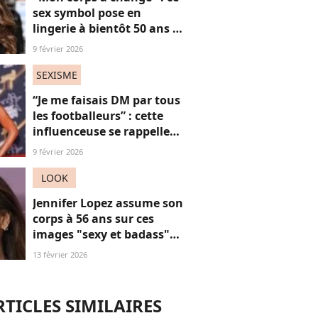
sex symbol pose en
lingerie à bientôt 50 ans et
défend ses courbes "body
9 février 2026
positive"
SEXISME
“Je me faisais DM par tous
les footballeurs” : cette
influenceuse se rappelle
l’hypersexualisation
9 février 2026
qu’elle a subi à seulement
14 ans
LOOK
Jennifer Lopez assume son
corps à 56 ans sur ces
images "sexy et badass"
mais ça ne plaît pas à tout
13 février 2026
le monde
RTICLES SIMILAIRES