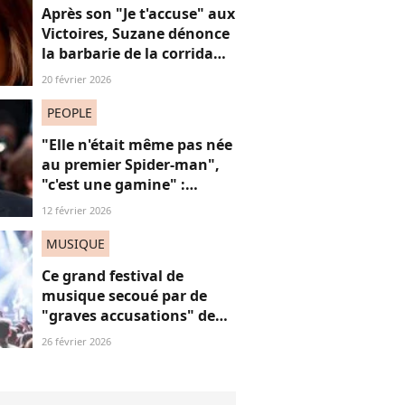
Après son "Je t'accuse" aux
Victoires, Suzane dénonce
la barbarie de la corrida
avec cette reprise iconique
20 février 2026
PEOPLE
"Elle n'était même pas née
au premier Spider-man",
"c'est une gamine" :
l'apparition de cet acteur
12 février 2026
avec sa petite amie de 30
ans de moins que lui
MUSIQUE
suscite la critique
Ce grand festival de
musique secoué par de
"graves accusations" de
violences sexistes et
26 février 2026
sexuelles