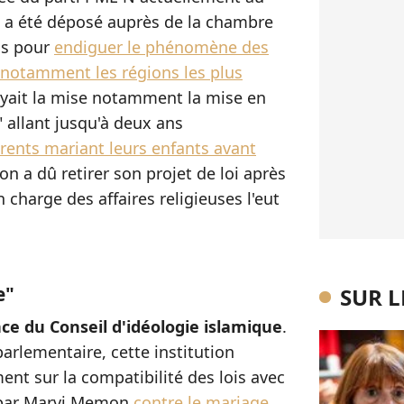
 a été déposé auprès de la chambre
is pour
endiguer le phénomène des
notamment les régions les plus
oyait la mise notamment la mise en
" allant jusqu'à deux ans
arents mariant leurs enfants avant
n a dû retirer son projet de loi après
charge des affaires religieuses l'eut
e"
SUR 
nce du Conseil d'idéologie islamique
.
arlementaire, cette institution
ent sur la compatibilité des lois avec
té par Marvi Memon
contre le mariage