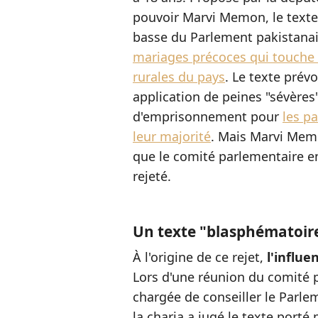
pouvoir Marvi Memon, le texte
basse du Parlement pakistana
mariages précoces qui touche 
rurales du pays
. Le texte prév
application de peines "sévères
d'emprisonnement pour
les p
leur majorité
. Mais Marvi Memo
que le comité parlementaire en 
rejeté.
Un texte "blasphématoir
À l'origine de ce rejet,
l'influe
Lors d'une réunion du comité p
chargée de conseiller le Parlem
la charia a jugé le texte por