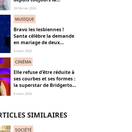
chirurgie, mais pourquoi ?
28 février 2026
MUSIQUE
Bravo les lesbiennes !
Santa célèbre la demande
en mariage de deux
femmes en plein concert
4 mars 2026
et c’est juste réjouissant
CINÉMA
Elle refuse d'être réduite à
ses courbes et ses formes :
la superstar de Bridgerton
"se fout" du "body
6 mars 2026
positive", elle s'explique
RTICLES SIMILAIRES
SOCIÉTÉ