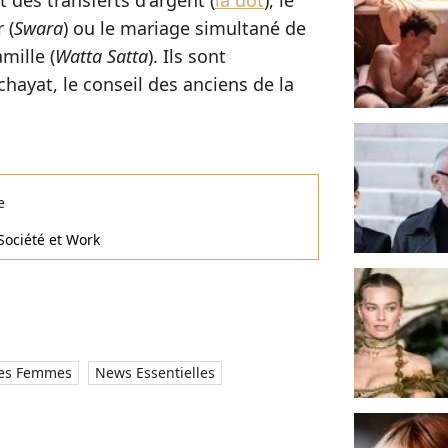
des transferts d'argent (
la dot
), le
 (
Swara
) ou le mariage simultané de
mille (
Watta Satta
). Ils sont
hayat, le conseil des anciens de la
e
Société et Work
Des Femmes
News Essentielles