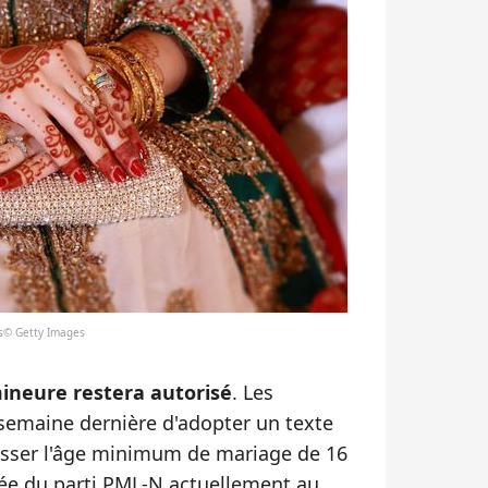
es© Getty Images
mineure restera autorisé
. Les
 semaine dernière d'adopter un texte
passer l'âge minimum de mariage de 16
tée du parti PML-N actuellement au