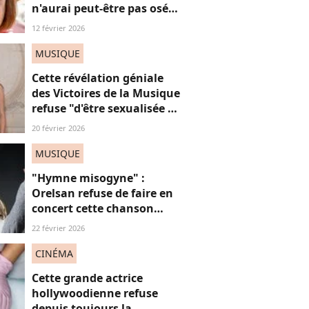
n'aurai peut-être pas osé
refuser le huis-clos"
12 février 2026
MUSIQUE
Cette révélation géniale
des Victoires de la Musique
refuse "d'être sexualisée et
soumise" et vénère
20 février 2026
"l'écriture sale de Virginie
Despentes"
MUSIQUE
"Hymne misogyne" :
Orelsan refuse de faire en
concert cette chanson
très, très controversée
22 février 2026
CINÉMA
Cette grande actrice
hollywoodienne refuse
depuis toujours la