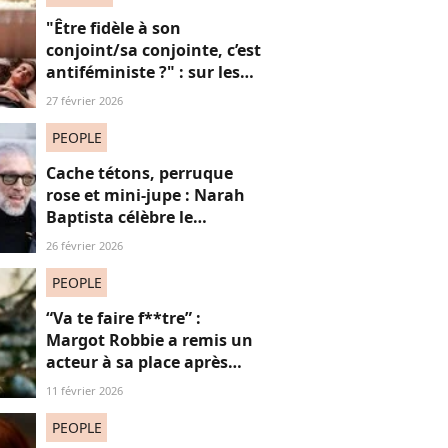
"Être fidèle à son
conjoint/sa conjointe, c’est
antiféministe ?" : sur les
réseaux sociaux, cette
27 février 2026
question fait débat
PEOPLE
Cache tétons, perruque
rose et mini-jupe : Narah
Baptista célèbre le
carnaval de Rio avec son
26 février 2026
compagnon Vincent Cassel
de 30 ans son aîné
PEOPLE
“Va te faire f**tre” :
Margot Robbie a remis un
acteur à sa place après
qu’il lui a conseillé de
11 février 2026
perdre du poids
PEOPLE