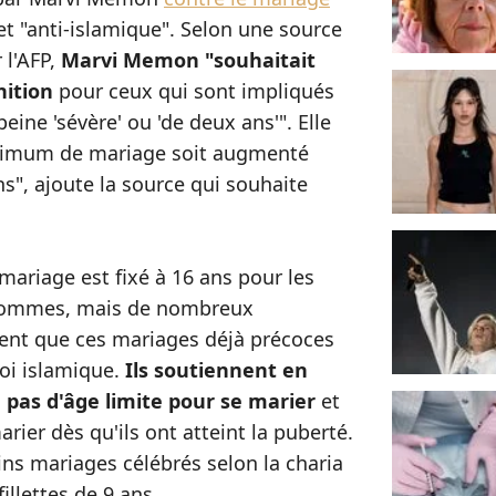
t "anti-islamique". Selon une source
 l'AFP,
Marvi Memon "souhaitait
nition
pour ceux qui sont impliqués
eine 'sévère' ou 'de deux ans'". Elle
inimum de mariage soit augmenté
ans", ajoute la source qui souhaite
mariage est fixé à 16 ans pour les
 hommes, mais de nombreux
ment que ces mariages déjà précoces
loi islamique.
Ils soutiennent en
e pas d'âge limite pour se marier
et
rier dès qu'ils ont atteint la puberté.
ains mariages célébrés selon la charia
illettes de 9 ans.