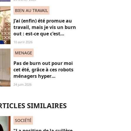
noires” aux JO et ça fait
(forcément) réagir
BIEN AU TRAVAIL
J'ai (enfin) été promue au
travail, mais je vis un burn
out : est-ce que c'est
normal ?
10 avril 2026
MENAGE
Pas de burn out pour moi
cet été, grâce à ces robots
ménagers hyper
performants
24 juin 2026
RTICLES SIMILAIRES
SOCIÉTÉ
"La position de la cuillère