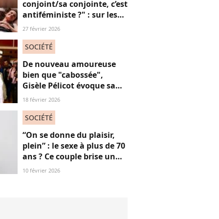
conjoint/sa conjointe, c’est
antiféministe ?" : sur les
réseaux sociaux, cette
27 février 2026
question fait débat
SOCIÉTÉ
De nouveau amoureuse
bien que "cabossée",
Gisèle Pélicot évoque sa
nouvelle vie avec
18 février 2026
émotions
SOCIÉTÉ
“On se donne du plaisir,
plein” : le sexe à plus de 70
ans ? Ce couple brise un
non-dit sur ces images
10 février 2026
“jubilatoires”