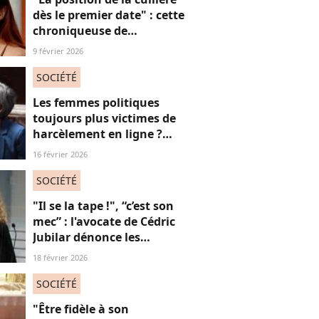
dès le premier date" : cette
chroniqueuse de
Quotidien s'amuse de
9 février 2026
l'injonction au sexe et c'est
absolument jubilatoire
SOCIÉTÉ
Les femmes politiques
toujours plus victimes de
harcèlement en ligne ?
Une étude interroge ce
16 février 2026
fléau alarmant
SOCIÉTÉ
"Il se la tape !", “c’est son
mec” : l'avocate de Cédric
Jubilar dénonce les
réflexions misogynes
18 février 2026
qu’elle subit, et que
subissent toutes ses
SOCIÉTÉ
consœurs
"Être fidèle à son