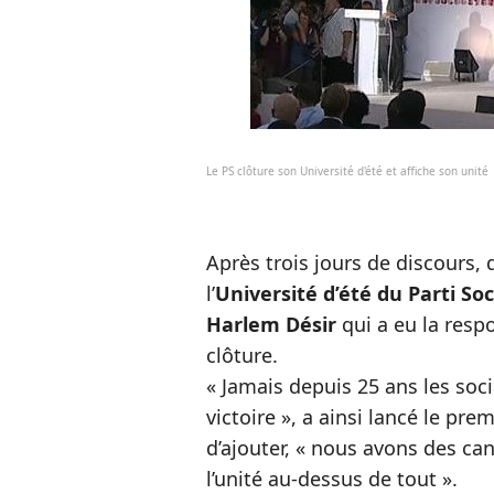
Le PS clôture son Université d'été et affiche son unité
Après trois jours de discours,
l’
Université d’été du Parti Soc
Harlem Désir
qui a eu la resp
clôture.
« Jamais depuis 25 ans les soci
victoire », a ainsi lancé le pre
d’ajouter, « nous avons des ca
l’unité au-dessus de tout ».