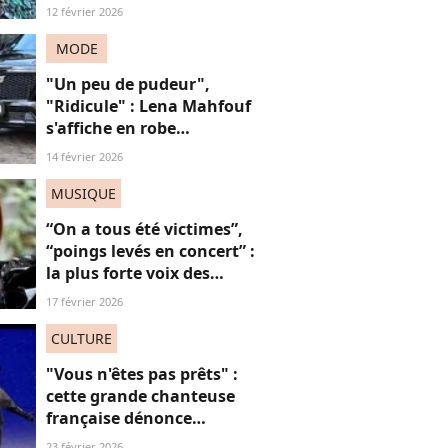
Campbell dénonce les
12 février 2026
inégalités salariales à
Hollywood (et on
MODE
applaudit)
"Un peu de pudeur",
"Ridicule" : Lena Mahfouf
s'affiche en robe
transparente et subit les
14 février 2026
critiques des internautes
MUSIQUE
“On a tous été victimes”,
“poings levés en concert” :
la plus forte voix des
Victoires de la Musique
17 février 2026
défend l’utilité de sa
chanson “Je t’accuse”
CULTURE
"Vous n'êtes pas prêts" :
cette grande chanteuse
française dénonce
“l’effacement des femmes
23 février 2026