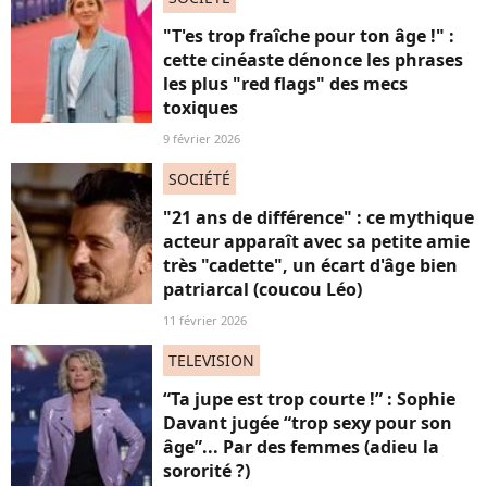
"T'es trop fraîche pour ton âge !" :
cette cinéaste dénonce les phrases
les plus "red flags" des mecs
toxiques
9 février 2026
SOCIÉTÉ
"21 ans de différence" : ce mythique
acteur apparaît avec sa petite amie
très "cadette", un écart d'âge bien
patriarcal (coucou Léo)
11 février 2026
TELEVISION
“Ta jupe est trop courte !” : Sophie
Davant jugée “trop sexy pour son
âge”... Par des femmes (adieu la
sororité ?)