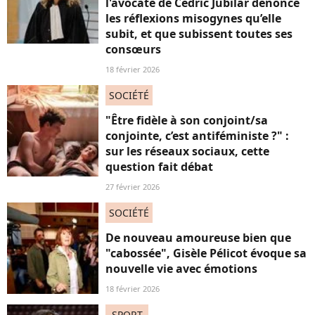
l'avocate de Cédric Jubilar dénonce
les réflexions misogynes qu’elle
subit, et que subissent toutes ses
consœurs
18 février 2026
SOCIÉTÉ
"Être fidèle à son conjoint/sa
conjointe, c’est antiféministe ?" :
sur les réseaux sociaux, cette
question fait débat
27 février 2026
SOCIÉTÉ
De nouveau amoureuse bien que
"cabossée", Gisèle Pélicot évoque sa
nouvelle vie avec émotions
18 février 2026
SPORT