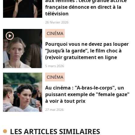
aux femmes : cette grande actrice
française dénonce en direct à la
télévision
26 février 2026
CINÉMA
player2
Pourquoi vous ne devez pas louper
“Jusqu’à la garde”, le film choc à
(re)voir gratuitement en ligne
5 mars 2026
CINÉMA
Au cinéma : "A-bras-le-corps", un
puissant exemple de "female gaze"
à voir à tout prix
27 mai 2026
LES ARTICLES SIMILAIRES