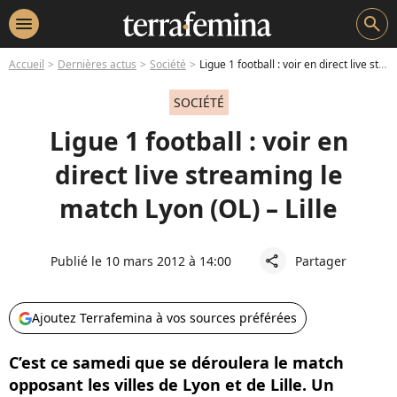
menu
search
Accueil
Dernières actus
Société
Ligue 1 football : voir en direct live streaming le match Lyon (OL) – Lille
SOCIÉTÉ
Ligue 1 football : voir en
direct live streaming le
match Lyon (OL) – Lille
Publié le 10 mars 2012 à 14:00
Partager
share
Ajoutez Terrafemina à vos sources préférées
C’est ce samedi que se déroulera le match
opposant les villes de Lyon et de Lille. Un