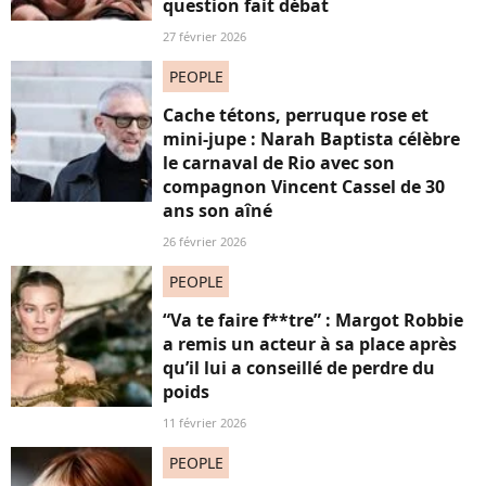
question fait débat
27 février 2026
PEOPLE
Cache tétons, perruque rose et
mini-jupe : Narah Baptista célèbre
le carnaval de Rio avec son
compagnon Vincent Cassel de 30
ans son aîné
26 février 2026
PEOPLE
“Va te faire f**tre” : Margot Robbie
a remis un acteur à sa place après
qu’il lui a conseillé de perdre du
poids
11 février 2026
PEOPLE