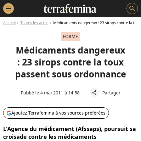
menu
search
Accueil
Toutes les actus
Médicaments dangereux : 23 sirops contre la toux passent sous ordonnance
FORME
Médicaments dangereux
: 23 sirops contre la toux
passent sous ordonnance
Publié le 4 mai 2011 à 14:58
Partager
share
Ajoutez Terrafemina à vos sources préférées
L'Agence du médicament (Afssaps), poursuit sa
croisade contre les médicaments