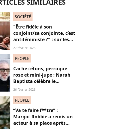
RTICLES SIMILAIRES
SOCIÉTÉ
"Être fidèle à son
conjoint/sa conjointe, c’est
antiféministe ?" : sur les
réseaux sociaux, cette
27 février 2026
question fait débat
PEOPLE
Cache tétons, perruque
rose et mini-jupe : Narah
Baptista célèbre le
carnaval de Rio avec son
26 février 2026
compagnon Vincent Cassel
de 30 ans son aîné
PEOPLE
“Va te faire f**tre” :
Margot Robbie a remis un
acteur à sa place après