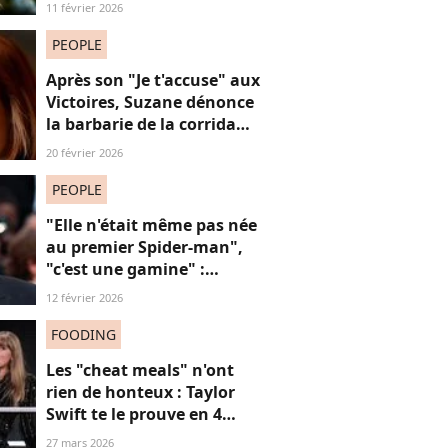
qu’il lui a conseillé de
11 février 2026
perdre du poids
PEOPLE
Après son "Je t'accuse" aux
Victoires, Suzane dénonce
la barbarie de la corrida
avec cette reprise iconique
20 février 2026
PEOPLE
"Elle n'était même pas née
au premier Spider-man",
"c'est une gamine" :
l'apparition de cet acteur
12 février 2026
avec sa petite amie de 30
ans de moins que lui
FOODING
suscite la critique
Les "cheat meals" n'ont
rien de honteux : Taylor
Swift te le prouve en 4
points, et tu ferais mieux
27 mars 2026