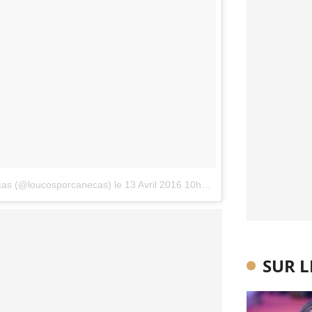
cas (@loucosporcanecas)
le
13 Avril 2016 10h01 PDT
SUR 