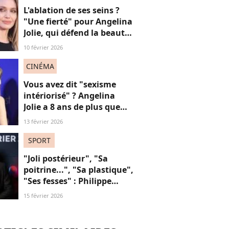
L'ablation de ses seins ?
"Une fierté" pour Angelina
Jolie, qui défend la beauté
de ses "cicatrices"
10 février 2026
CINÉMA
Vous avez dit "sexisme
intériorisé" ? Angelina
Jolie a 8 ans de plus que
Louis Garrel, son
13 février 2026
compagnon de tapis
rouges, et ça dérange... les
SPORT
femmes plus jeunes
"Joli postérieur", "Sa
poitrine...", "Sa plastique",
"Ses fesses" : Philippe
Candeloro, victime de la
15 février 2026
"cancel culture" ? Plutôt
de son sexisme !