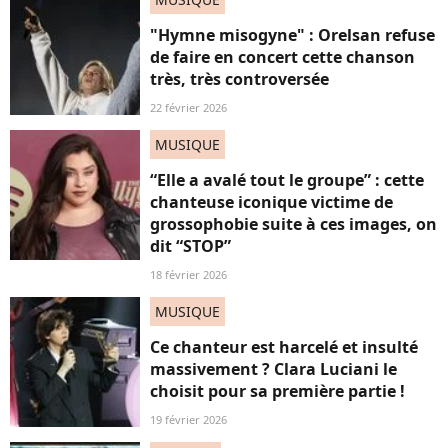
"Hymne misogyne" : Orelsan refuse
de faire en concert cette chanson
très, très controversée
22 février 2026
MUSIQUE
“Elle a avalé tout le groupe” : cette
chanteuse iconique victime de
grossophobie suite à ces images, on
dit “STOP”
18 février 2026
MUSIQUE
Ce chanteur est harcelé et insulté
massivement ? Clara Luciani le
choisit pour sa première partie !
19 février 2026