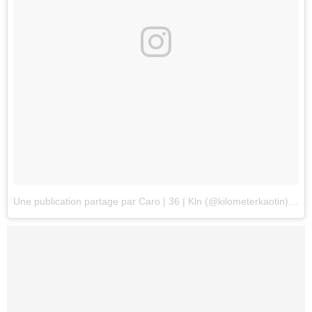
Une publication partage par Caro | 36 | Kln (@kilometerkaotin)
le
16