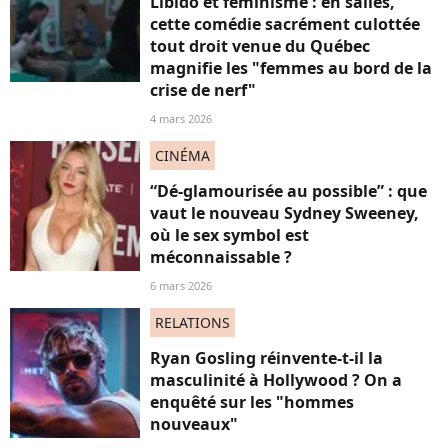
Libido et féminisme : en salles,
cette comédie sacrément culottée
tout droit venue du Québec
magnifie les "femmes au bord de la
crise de nerf"
4 mars 2026
CINÉMA
“Dé-glamourisée au possible” : que
vaut le nouveau Sydney Sweeney,
où le sex symbol est
méconnaissable ?
6 mars 2026
RELATIONS
Ryan Gosling réinvente-t-il la
masculinité à Hollywood ? On a
enquêté sur les "hommes
nouveaux"