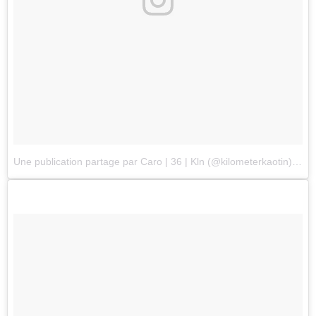
Une publication partage par Caro | 36 | Kln (@kilometerkaotin)
le
18