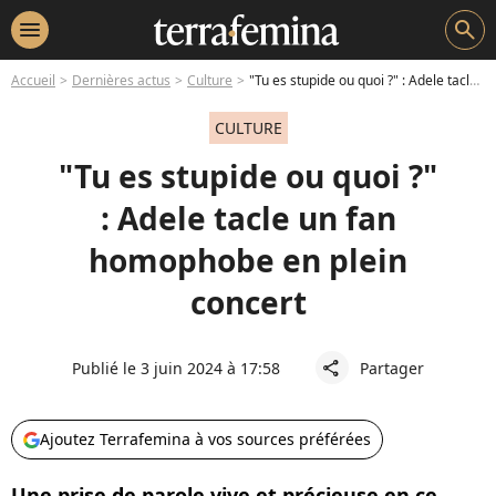
menu
search
Accueil
Dernières actus
Culture
"Tu es stupide ou quoi ?" : Adele tacle un fan homophobe en plein concert
CULTURE
"Tu es stupide ou quoi ?"
: Adele tacle un fan
homophobe en plein
concert
Publié le 3 juin 2024 à 17:58
Partager
share
Ajoutez Terrafemina à vos sources préférées
Une prise de parole vive et précieuse en ce