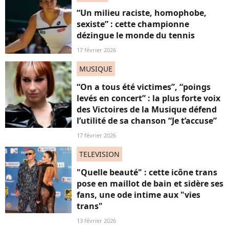
“Un milieu raciste, homophobe,
sexiste” : cette championne
dézingue le monde du tennis
17 février 2026
MUSIQUE
“On a tous été victimes”, “poings
levés en concert” : la plus forte voix
des Victoires de la Musique défend
l’utilité de sa chanson “Je t’accuse”
17 février 2026
TELEVISION
"Quelle beauté" : cette icône trans
pose en maillot de bain et sidère ses
fans, une ode intime aux "vies
trans"
13 février 2026