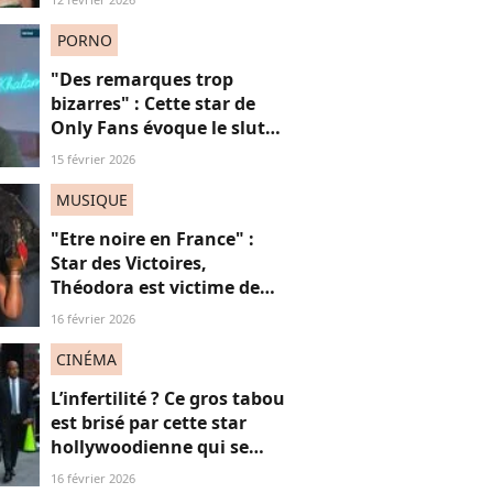
célèbrent la beauté des
"stars seniors"
PORNO
"Des remarques trop
bizarres" : Cette star de
Only Fans évoque le slut
shaming et son rapport
15 février 2026
compliqué au "travail du
sexe"
MUSIQUE
"Etre noire en France" :
Star des Victoires,
Théodora est victime de
misogynoir : qu’est-ce que
16 février 2026
c’est ?
CINÉMA
L’infertilité ? Ce gros tabou
est brisé par cette star
hollywoodienne qui se
sent "moins femme"
16 février 2026