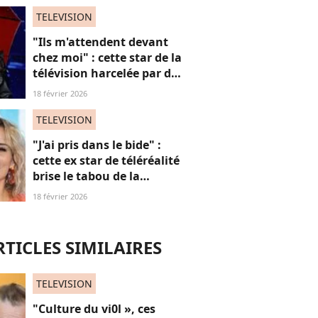
TELEVISION
"Ils m'attendent devant
chez moi" : cette star de la
télévision harcelée par des
admirateurs beaucoup
18 février 2026
trop intrusifs, elle
témoigne
TELEVISION
"J'ai pris dans le bide" :
cette ex star de téléréalité
brise le tabou de la
ménopause
18 février 2026
RTICLES SIMILAIRES
TELEVISION
"Culture du vi0l », ces