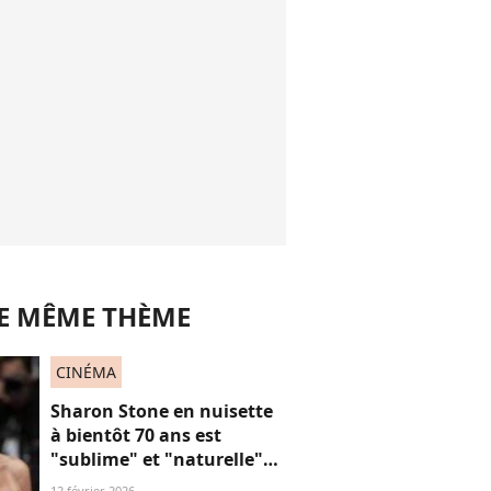
LE MÊME THÈME
CINÉMA
Sharon Stone en nuisette
à bientôt 70 ans est
"sublime" et "naturelle"
sur ces images qui
12 février 2026