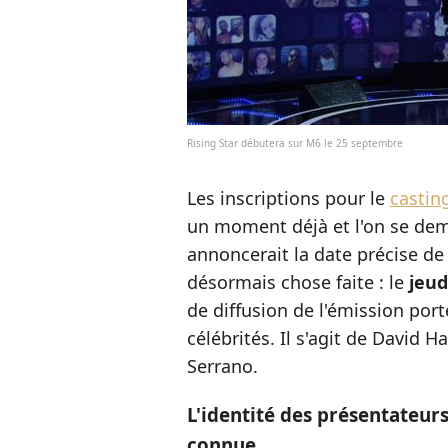
Rising Star débutera sur M6 le 25 septembre
Les inscriptions pour le
casting
un moment déjà et l'on se de
annoncerait la date précise de l
désormais chose faite : le
jeud
de diffusion de l'émission por
célébrités. Il s'agit de David H
Serrano.
L'identité des présentateurs
connue