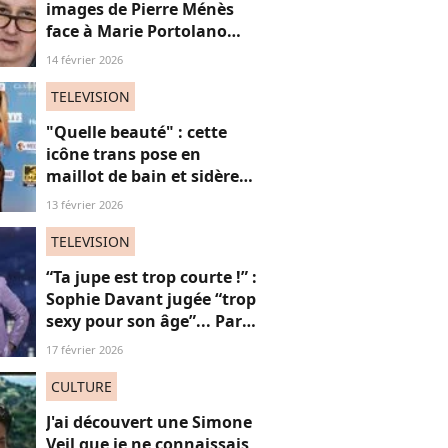
images de Pierre Ménès
face à Marie Portolano
refont surface et choquent
14 février 2026
les internautes
TELEVISION
"Quelle beauté" : cette
icône trans pose en
maillot de bain et sidère
ses fans, une ode intime
13 février 2026
aux "vies trans"
TELEVISION
“Ta jupe est trop courte !” :
Sophie Davant jugée “trop
sexy pour son âge”... Par
des femmes (adieu la
17 février 2026
sororité ?)
CULTURE
J'ai découvert une Simone
Veil que je ne connaissais