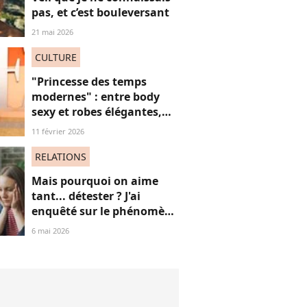
pas, et c’est bouleversant
21 mai 2026
CULTURE
"Princesse des temps
modernes" : entre body
sexy et robes élégantes,
cette popstar iconique
11 février 2026
"sidérante" sur ces photos
de "diva" absolue
RELATIONS
Mais pourquoi on aime
tant... détester ? J'ai
enquêté sur le phénomène
du "hate watching" (et ça
6 mai 2026
m'a emmené très loin)