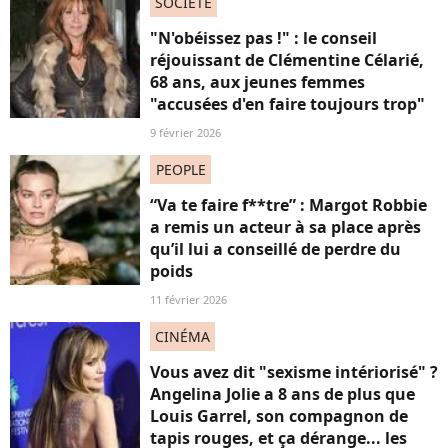
SOCIÉTÉ
"N'obéissez pas !" : le conseil
réjouissant de Clémentine Célarié,
68 ans, aux jeunes femmes
"accusées d'en faire toujours trop"
9 février 2026
PEOPLE
“Va te faire f**tre” : Margot Robbie
a remis un acteur à sa place après
qu’il lui a conseillé de perdre du
poids
11 février 2026
CINÉMA
Vous avez dit "sexisme intériorisé" ?
Angelina Jolie a 8 ans de plus que
Louis Garrel, son compagnon de
tapis rouges, et ça dérange... les