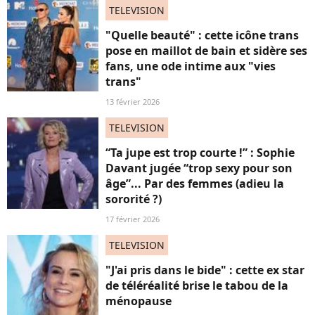
TELEVISION
"Quelle beauté" : cette icône trans
pose en maillot de bain et sidère ses
fans, une ode intime aux "vies
trans"
13 février 2026
TELEVISION
“Ta jupe est trop courte !” : Sophie
Davant jugée “trop sexy pour son
âge”... Par des femmes (adieu la
sororité ?)
17 février 2026
TELEVISION
"J'ai pris dans le bide" : cette ex star
de téléréalité brise le tabou de la
ménopause