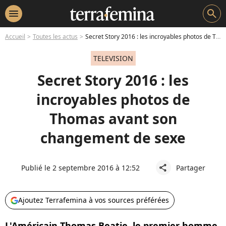
menu
search
Accueil
Toutes les actus
Secret Story 2016 : les incroyables photos de Thomas avant son changement de sexe
TELEVISION
Secret Story 2016 : les
incroyables photos de
Thomas avant son
changement de sexe
Publié le 2 septembre 2016 à 12:52
Partager
share
Ajoutez Terrafemina à vos sources préférées
L'Américain Thomas Beatie, le premier homme