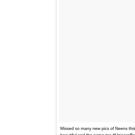
Missed so many new pics of Neens this d
beautiful and the name too #UnicornBraid