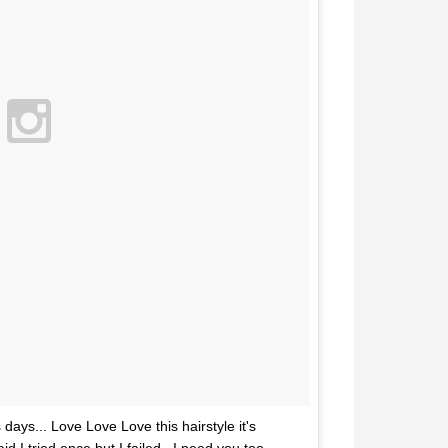
ays... Love Love Love this hairstyle it's
 I tried once but I failed.. I need you too