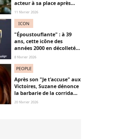
acteur à sa place après
qu’il lui a conseillé de
11 février 2026
perdre du poids
ICON
"Époustouflante" : à 39
ans, cette icône des
années 2000 en décolleté
plongeant en dentelle
8 février 2026
rend fou les internautes
PEOPLE
Après son "Je t'accuse" aux
Victoires, Suzane dénonce
la barbarie de la corrida
avec cette reprise iconique
20 février 2026