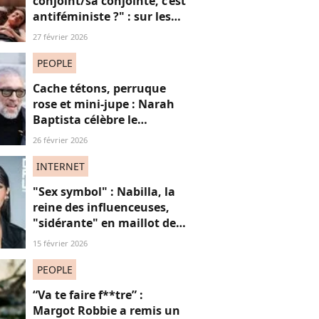
conjoint/sa conjointe, c’est
antiféministe ?" : sur les
réseaux sociaux, cette
27 février 2026
question fait débat
PEOPLE
Cache tétons, perruque
rose et mini-jupe : Narah
Baptista célèbre le
carnaval de Rio avec son
26 février 2026
compagnon Vincent Cassel
de 30 ans son aîné
INTERNET
"Sex symbol" : Nabilla, la
reine des influenceuses,
"sidérante" en maillot de
bain sur ces photos de
15 février 2026
vacances
PEOPLE
“Va te faire f**tre” :
Margot Robbie a remis un