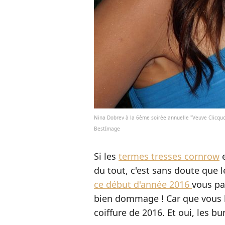
Nina Dobrev à la 6ème soirée annuelle "Veuve Clicquot
BestImage
Si les
termes tresses cornrow
e
du tout, c'est sans doute que 
ce début d'année 2016
vous pa
bien dommage ! Car que vous le
coiffure de 2016. Et oui, les bu