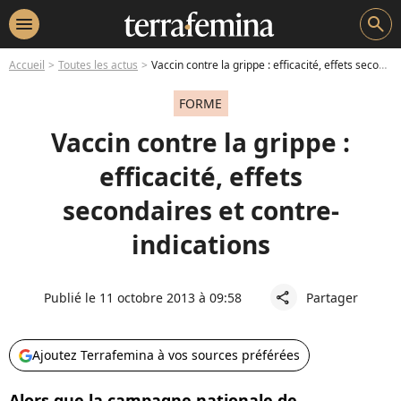
menu
search
Accueil
Toutes les actus
Vaccin contre la grippe : efficacité, effets secondaires et contre-indications
FORME
Vaccin contre la grippe :
efficacité, effets
secondaires et contre-
indications
Publié le 11 octobre 2013 à 09:58
Partager
share
Ajoutez Terrafemina à vos sources préférées
Alors que la campagne nationale de