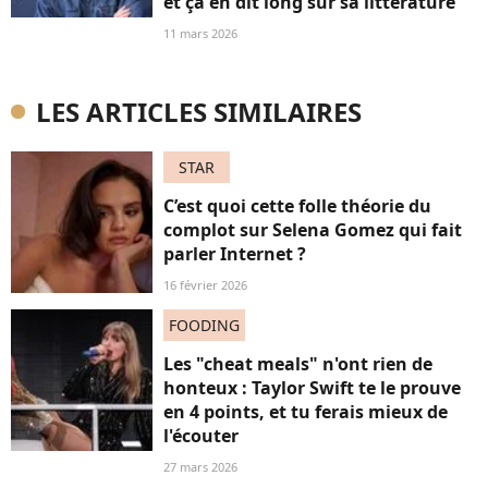
et ça en dit long sur sa littérature
11 mars 2026
LES ARTICLES SIMILAIRES
STAR
C’est quoi cette folle théorie du
complot sur Selena Gomez qui fait
parler Internet ?
16 février 2026
FOODING
Les "cheat meals" n'ont rien de
honteux : Taylor Swift te le prouve
en 4 points, et tu ferais mieux de
l'écouter
27 mars 2026