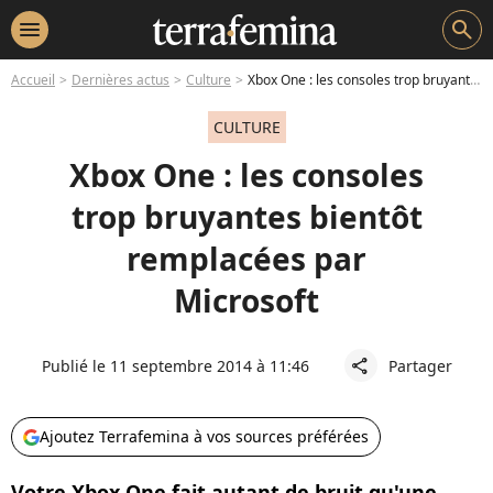
menu
search
Accueil
Dernières actus
Culture
Xbox One : les consoles trop bruyantes bientôt remplacées par Microsoft
CULTURE
Xbox One : les consoles
trop bruyantes bientôt
remplacées par
Microsoft
Publié le 11 septembre 2014 à 11:46
Partager
share
Ajoutez Terrafemina à vos sources préférées
Votre Xbox One fait autant de bruit qu'une