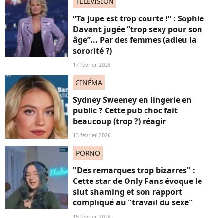
TELEVISION
“Ta jupe est trop courte !” : Sophie
Davant jugée “trop sexy pour son
âge”... Par des femmes (adieu la
sororité ?)
17 février 2026
CINÉMA
Sydney Sweeney en lingerie en
public ? Cette pub choc fait
beaucoup (trop ?) réagir
13 février 2026
PORNO
"Des remarques trop bizarres" :
Cette star de Only Fans évoque le
slut shaming et son rapport
compliqué au "travail du sexe"
15 février 2026