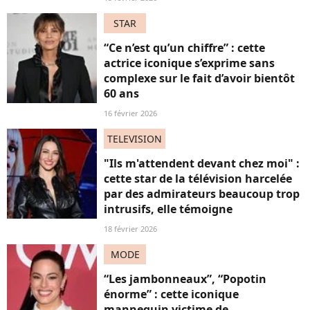
STAR
“Ce n’est qu’un chiffre” : cette
actrice iconique s’exprime sans
complexe sur le fait d’avoir bientôt
60 ans
16 février 2026
TELEVISION
"Ils m'attendent devant chez moi" :
cette star de la télévision harcelée
par des admirateurs beaucoup trop
intrusifs, elle témoigne
18 février 2026
MODE
“Les jambonneaux”, “Popotin
énorme” : cette iconique
mannequin victime de