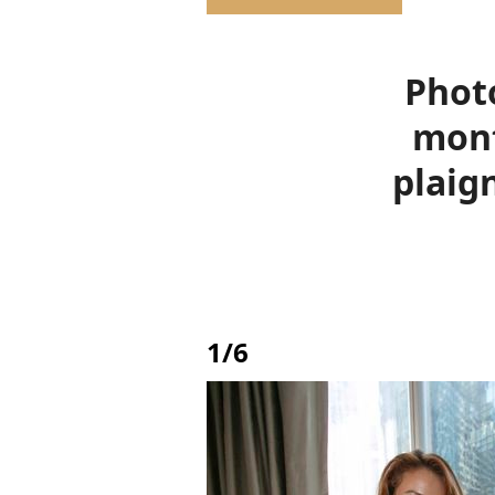
Photo
mont
plaign
1/6