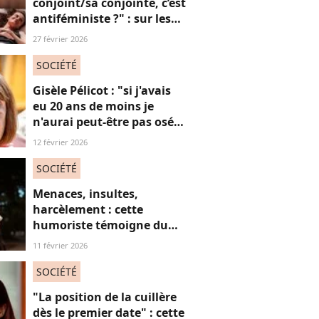
conjoint/sa conjointe, c’est
antiféministe ?" : sur les
réseaux sociaux, cette
27 février 2026
question fait débat
SOCIÉTÉ
Gisèle Pélicot : "si j'avais
eu 20 ans de moins je
n'aurai peut-être pas osé
refuser le huis-clos"
12 février 2026
SOCIÉTÉ
Menaces, insultes,
harcèlement : cette
humoriste témoigne du
sort des femmes sur les
11 février 2026
réseaux sociaux
SOCIÉTÉ
"La position de la cuillère
dès le premier date" : cette