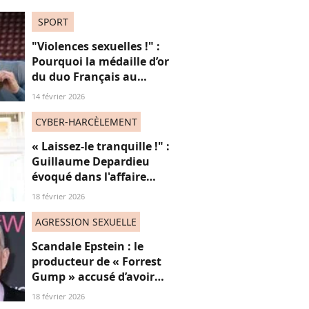
SPORT
"Violences sexuelles !" :
Pourquoi la médaille d’or
du duo Français au
patinage aux JO fait
14 février 2026
polémique
CYBER-HARCÈLEMENT
« Laissez-le tranquille !" :
Guillaume Depardieu
évoqué dans l'affaire
Depardieu, sa soeur le
18 février 2026
défend
AGRESSION SEXUELLE
Scandale Epstein : le
producteur de « Forrest
Gump » accusé d’avoir
sexuellement agressé une
18 février 2026
jeune femme française