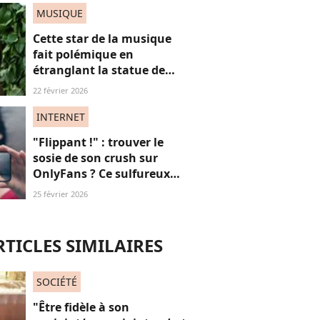
MUSIQUE
Cette star de la musique
fait polémique en
étranglant la statue de
cire de Zendaya
22 février 2026
INTERNET
"Flippant !" : trouver le
sosie de son crush sur
OnlyFans ? Ce sulfureux
moteur de recherche fait
25 février 2026
polémique (à juste titre)
RTICLES SIMILAIRES
SOCIÉTÉ
"Être fidèle à son