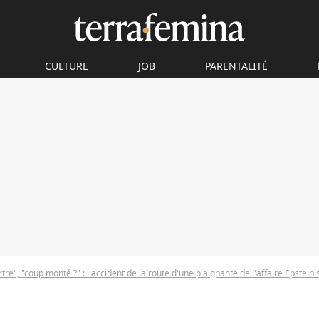
CULTURE
JOB
PARENTALITÉ
re", "coup monté ?" : l'accident de la route d'une plaignante de l'affaire Epstein