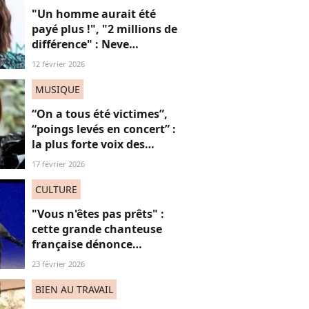
"Un homme aurait été
payé plus !", "2 millions de
différence" : Neve
Campbell dénonce les
12 février 2026
inégalités salariales à
Hollywood (et on
MUSIQUE
applaudit)
“On a tous été victimes”,
“poings levés en concert” :
la plus forte voix des
Victoires de la Musique
17 février 2026
défend l’utilité de sa
chanson “Je t’accuse”
CULTURE
"Vous n'êtes pas prêts" :
cette grande chanteuse
française dénonce
“l’effacement des femmes
23 février 2026
noires” aux JO et ça fait
(forcément) réagir
BIEN AU TRAVAIL