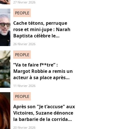
réseaux sociaux, cette
27 février 2026
question fait débat
PEOPLE
Cache tétons, perruque
rose et mini-jupe : Narah
Baptista célèbre le
carnaval de Rio avec son
26 février 2026
compagnon Vincent Cassel
de 30 ans son aîné
PEOPLE
“Va te faire f**tre” :
Margot Robbie a remis un
acteur à sa place après
qu’il lui a conseillé de
11 février 2026
perdre du poids
PEOPLE
Après son "Je t'accuse" aux
Victoires, Suzane dénonce
la barbarie de la corrida
avec cette reprise iconique
20 février 2026