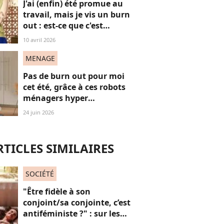
J'ai (enfin) été promue au
travail, mais je vis un burn
out : est-ce que c'est
normal ?
10 avril 2026
MENAGE
Pas de burn out pour moi
cet été, grâce à ces robots
ménagers hyper
performants
24 juin 2026
RTICLES SIMILAIRES
SOCIÉTÉ
"Être fidèle à son
conjoint/sa conjointe, c’est
antiféministe ?" : sur les