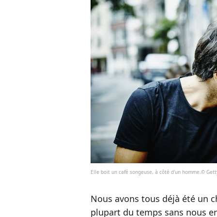
Elle boit un café songeuse, à côté d'un homme.© Get
Nous avons tous déjà été un c
plupart du temps sans nous en a