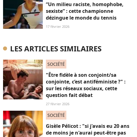
“Un milieu raciste, homophobe,
sexiste” : cette championne
dézingue le monde du tennis
17 février 2026
LES ARTICLES SIMILAIRES
SOCIÉTÉ
"Être fidèle à son conjoint/sa
conjointe, c’est antiféministe ?" :
sur les réseaux sociaux, cette
question fait débat
27 février 2026
SOCIÉTÉ
Gisèle Pélicot : "si j'avais eu 20 ans
de moins je n'aurai peut-être pas