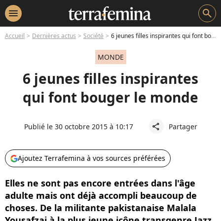
menu
search
Accueil
Dernières actus
Société
6 jeunes filles inspirantes qui font bouger le monde
MONDE
6 jeunes filles inspirantes
qui font bouger le monde
Publié le 30 octobre 2015 à 10:17
Partager
share
Ajoutez Terrafemina à vos sources préférées
Elles ne sont pas encore entrées dans l'âge
adulte mais ont déjà accompli beaucoup de
choses. De la militante pakistanaise Malala
Yousafzai à la plus jeune icône transgenre Jazz