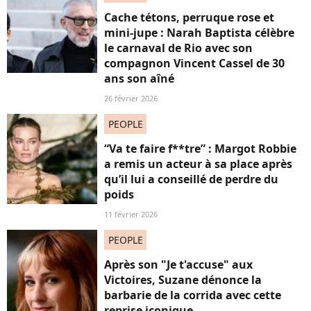
Cache tétons, perruque rose et
mini-jupe : Narah Baptista célèbre
le carnaval de Rio avec son
compagnon Vincent Cassel de 30
ans son aîné
26 février 2026
PEOPLE
“Va te faire f**tre” : Margot Robbie
a remis un acteur à sa place après
qu’il lui a conseillé de perdre du
poids
11 février 2026
PEOPLE
Après son "Je t'accuse" aux
Victoires, Suzane dénonce la
barbarie de la corrida avec cette
reprise iconique