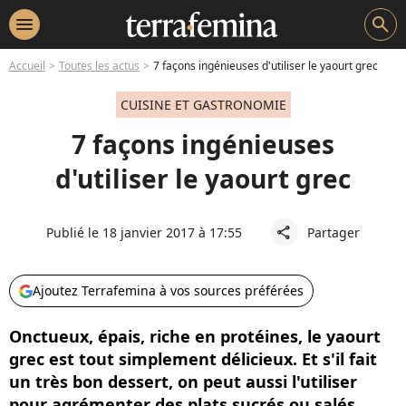
menu
search
Accueil
Toutes les actus
7 façons ingénieuses d'utiliser le yaourt grec
CUISINE ET GASTRONOMIE
7 façons ingénieuses
d'utiliser le yaourt grec
Publié le 18 janvier 2017 à 17:55
Partager
share
Ajoutez Terrafemina à vos sources préférées
Onctueux, épais, riche en protéines, le yaourt
grec est tout simplement délicieux. Et s'il fait
un très bon dessert, on peut aussi l'utiliser
pour agrémenter des plats sucrés ou salés.