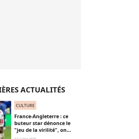
ÈRES ACTUALITÉS
CULTURE
France-Angleterre : ce
buteur star dénonce le
"jeu de la virilité", on
décrypte ses mots pas très
17 juillet 2026