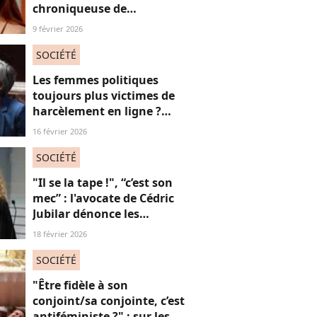
chroniqueuse de
Quotidien s'amuse de
9 février 2026
l'injonction au sexe et c'est
absolument jubilatoire
SOCIÉTÉ
Les femmes politiques
toujours plus victimes de
harcèlement en ligne ?
Une étude interroge ce
16 février 2026
fléau alarmant
SOCIÉTÉ
"Il se la tape !", “c’est son
mec” : l'avocate de Cédric
Jubilar dénonce les
réflexions misogynes
18 février 2026
qu’elle subit, et que
subissent toutes ses
SOCIÉTÉ
consœurs
"Être fidèle à son
conjoint/sa conjointe, c’est
antiféministe ?" : sur les