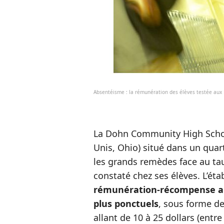
Absentéisme : la rémunération des élèves testée aux 
La Dohn Community High School
Unis, Ohio) situé dans un quar
les grands remèdes face au tau
constaté chez ses élèves. L’ét
rémunération-récompense
a
plus ponctuels
, sous forme d
allant de 10 à 25 dollars (entr