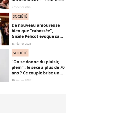
réseaux sociaux, cette
27 février 2026
question fait débat
SOCIÉTÉ
De nouveau amoureuse
bien que "cabossée",
Gisèle Pélicot évoque sa
nouvelle vie avec
18 février 2026
émotions
SOCIÉTÉ
“On se donne du plaisir,
plein” : le sexe à plus de 70
ans ? Ce couple brise un
non-dit sur ces images
10 février 2026
“jubilatoires”