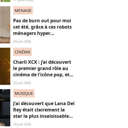
"frères Gallagher"
MENAGE
Pas de burn out pour moi
cet été, grâce à ces robots
ménagers hyper
performants
24 juin 2026
CINÉMA
Charli XCX : j’ai découvert
le premier grand rôle au
cinéma de l'icône pop, et
c'est un vrai OVNI
23 juin 2026
MUSIQUE
J'ai découvert que Lana Del
Rey était clairement la
star la plus insaisissable
de la pop, et voici
19 juin 2026