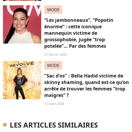
MODE
“Les jambonneaux”, “Popotin
énorme” : cette iconique
mannequin victime de
grossophobie, jugée “trop
potelée”… Par des femmes
27 février 2026
MODE
"Sac d'os" : Bella Hadid victime de
skinny shaming, quand est-ce qu’on
arrête de trouver les femmes “trop
maigres” ?
12 mars 2026
LES ARTICLES SIMILAIRES