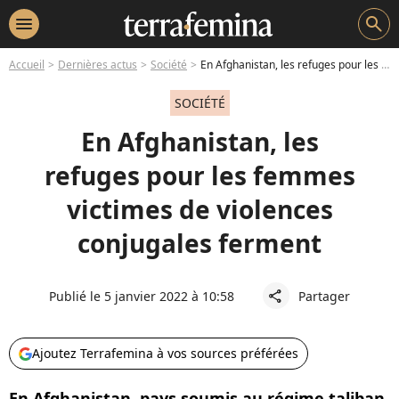
menu
search
Accueil
Dernières actus
Société
En Afghanistan, les refuges pour les femmes victimes de violences conjugales ferment
SOCIÉTÉ
En Afghanistan, les
refuges pour les femmes
victimes de violences
conjugales ferment
Publié le 5 janvier 2022 à 10:58
Partager
share
Ajoutez Terrafemina à vos sources préférées
En Afghanistan, pays soumis au régime taliban,