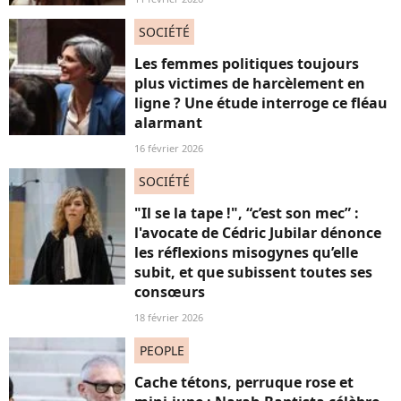
SOCIÉTÉ
Les femmes politiques toujours
plus victimes de harcèlement en
ligne ? Une étude interroge ce fléau
alarmant
16 février 2026
SOCIÉTÉ
"Il se la tape !", “c’est son mec” :
l'avocate de Cédric Jubilar dénonce
les réflexions misogynes qu’elle
subit, et que subissent toutes ses
consœurs
18 février 2026
PEOPLE
Cache tétons, perruque rose et