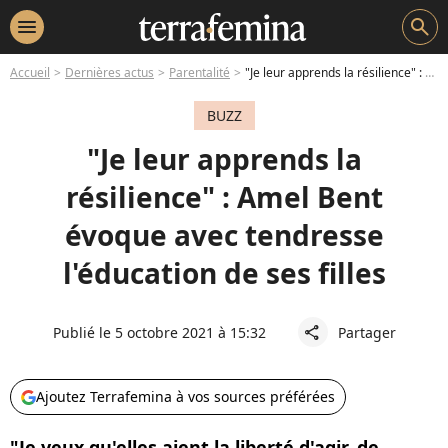
menu
search
Accueil
Dernières actus
Parentalité
"Je leur apprends la résilience" : Amel Bent évoque avec tendresse l'éducation de ses filles
BUZZ
"Je leur apprends la
résilience" : Amel Bent
évoque avec tendresse
l'éducation de ses filles
Publié le 5 octobre 2021 à 15:32
Partager
share
Ajoutez Terrafemina à vos sources préférées
"Je veux qu'elles aient la liberté d'agir, de