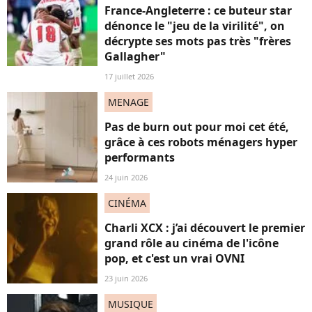
France-Angleterre : ce buteur star
dénonce le "jeu de la virilité", on
décrypte ses mots pas très "frères
Gallagher"
17 juillet 2026
MENAGE
Pas de burn out pour moi cet été,
grâce à ces robots ménagers hyper
performants
24 juin 2026
CINÉMA
Charli XCX : j’ai découvert le premier
grand rôle au cinéma de l'icône
pop, et c'est un vrai OVNI
23 juin 2026
MUSIQUE