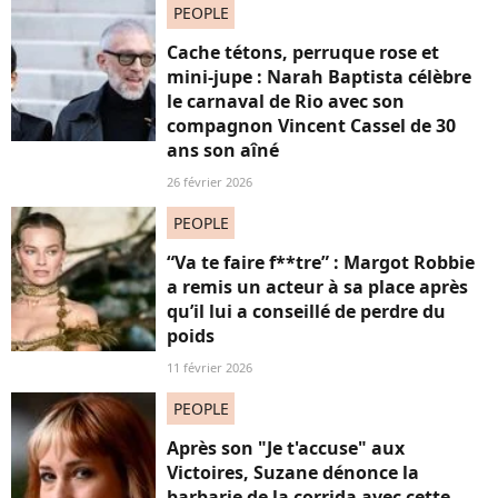
PEOPLE
Cache tétons, perruque rose et
mini-jupe : Narah Baptista célèbre
le carnaval de Rio avec son
compagnon Vincent Cassel de 30
ans son aîné
26 février 2026
PEOPLE
“Va te faire f**tre” : Margot Robbie
a remis un acteur à sa place après
qu’il lui a conseillé de perdre du
poids
11 février 2026
PEOPLE
Après son "Je t'accuse" aux
Victoires, Suzane dénonce la
barbarie de la corrida avec cette