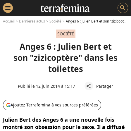
menu
search
Accueil
Dernières actus
Société
Anges 6 : Julien Bert et son "zizicoptère" dans les toilettes
SOCIÉTÉ
Anges 6 : Julien Bert et
son "zizicoptère" dans les
toilettes
Publié le 12 juin 2014 à 15:17
Partager
share
Ajoutez Terrafemina à vos sources préférées
Julien Bert des Anges 6 a une nouvelle fois
montré son obsession pour le sexe. Il a diffusé