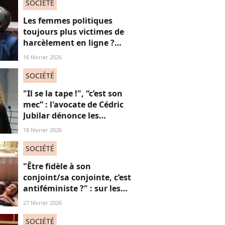
absolument jubilatoire
SOCIÉTÉ
Les femmes politiques
toujours plus victimes de
harcèlement en ligne ?
Une étude interroge ce
16 février 2026
fléau alarmant
SOCIÉTÉ
"Il se la tape !", “c’est son
mec” : l'avocate de Cédric
Jubilar dénonce les
réflexions misogynes
18 février 2026
qu’elle subit, et que
subissent toutes ses
SOCIÉTÉ
consœurs
"Être fidèle à son
conjoint/sa conjointe, c’est
antiféministe ?" : sur les
réseaux sociaux, cette
27 février 2026
question fait débat
SOCIÉTÉ