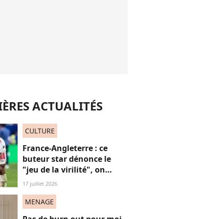
ÈRES ACTUALITÉS
CULTURE
France-Angleterre : ce
buteur star dénonce le
"jeu de la virilité", on
décrypte ses mots pas très
17 juillet 2026
"frères Gallagher"
MENAGE