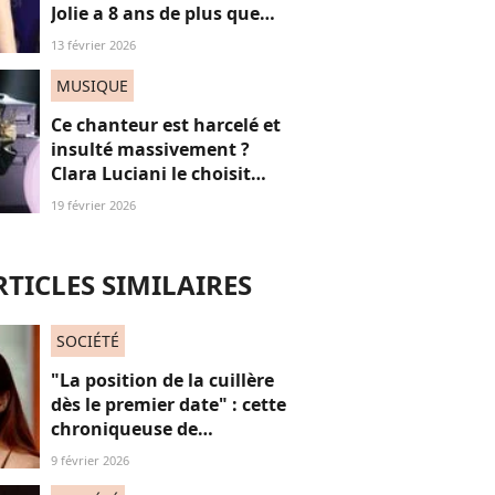
Jolie a 8 ans de plus que
Louis Garrel, son
13 février 2026
compagnon de tapis
rouges, et ça dérange... les
MUSIQUE
femmes plus jeunes
Ce chanteur est harcelé et
insulté massivement ?
Clara Luciani le choisit
pour sa première partie !
19 février 2026
RTICLES SIMILAIRES
SOCIÉTÉ
"La position de la cuillère
dès le premier date" : cette
chroniqueuse de
Quotidien s'amuse de
9 février 2026
l'injonction au sexe et c'est