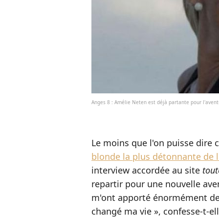
Anges 8 : Amélie Neten est déjà partante pour l'avent
Le moins que l'on puisse dire c
blonde la plus détonnante de la
interview accordée au site
tout
repartir pour une nouvelle av
m'ont apporté énormément de 
changé ma vie », confesse-t-ell