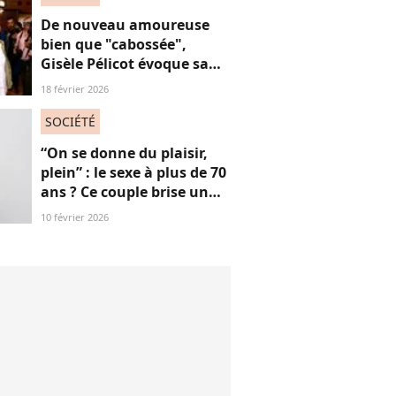
De nouveau amoureuse
bien que "cabossée",
Gisèle Pélicot évoque sa
nouvelle vie avec
18 février 2026
émotions
SOCIÉTÉ
“On se donne du plaisir,
plein” : le sexe à plus de 70
ans ? Ce couple brise un
non-dit sur ces images
10 février 2026
“jubilatoires”