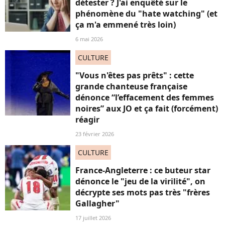
détester ? J'ai enquêté sur le
phénomène du "hate watching" (et
ça m'a emmené très loin)
6 mai 2026
CULTURE
"Vous n'êtes pas prêts" : cette
grande chanteuse française
dénonce “l’effacement des femmes
noires” aux JO et ça fait (forcément)
réagir
23 février 2026
CULTURE
France-Angleterre : ce buteur star
dénonce le "jeu de la virilité", on
décrypte ses mots pas très "frères
Gallagher"
17 juillet 2026