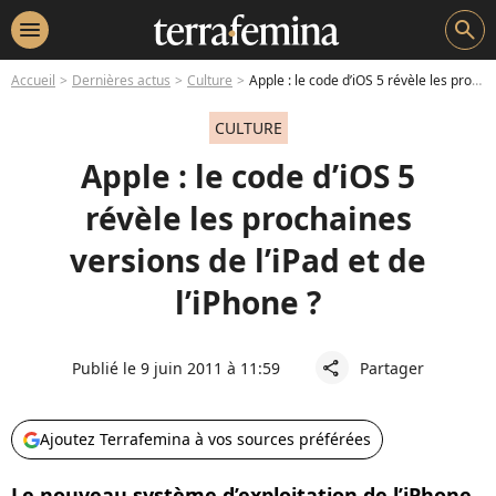
menu
search
Accueil
Dernières actus
Culture
Apple : le code d’iOS 5 révèle les prochaines versions de l’iPad et de l’iPhone ?
CULTURE
Apple : le code d’iOS 5
révèle les prochaines
versions de l’iPad et de
l’iPhone ?
Publié le 9 juin 2011 à 11:59
Partager
share
Ajoutez Terrafemina à vos sources préférées
Le nouveau système d’exploitation de l’iPhone,