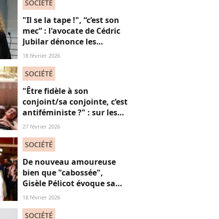
SOCIÉTÉ
"Il se la tape !", “c’est son
mec” : l'avocate de Cédric
Jubilar dénonce les
réflexions misogynes
18 février 2026
qu’elle subit, et que
subissent toutes ses
SOCIÉTÉ
consœurs
"Être fidèle à son
conjoint/sa conjointe, c’est
antiféministe ?" : sur les
réseaux sociaux, cette
27 février 2026
question fait débat
SOCIÉTÉ
De nouveau amoureuse
bien que "cabossée",
Gisèle Pélicot évoque sa
nouvelle vie avec
18 février 2026
émotions
SOCIÉTÉ