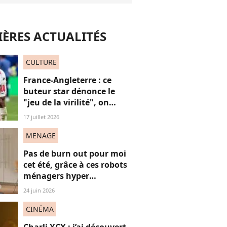
ÈRES ACTUALITÉS
CULTURE
France-Angleterre : ce
buteur star dénonce le
"jeu de la virilité", on
décrypte ses mots pas très
17 juillet 2026
"frères Gallagher"
MENAGE
Pas de burn out pour moi
cet été, grâce à ces robots
ménagers hyper
performants
24 juin 2026
CINÉMA