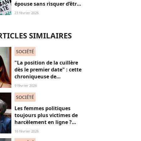
épouse sans risquer d’être
poursuivi : mais pourquoi
23 février 2026
?
RTICLES SIMILAIRES
SOCIÉTÉ
"La position de la cuillère
dès le premier date" : cette
chroniqueuse de
Quotidien s'amuse de
9 février 2026
l'injonction au sexe et c'est
absolument jubilatoire
SOCIÉTÉ
Les femmes politiques
toujours plus victimes de
harcèlement en ligne ?
Une étude interroge ce
16 février 2026
fléau alarmant