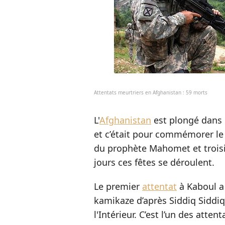
Attentats meurtriers en Afghanistan : 59 morts
L'
Afghanistan
est plongé dans 
et c’était pour commémorer l
du prophète Mahomet et trois
jours ces fêtes se déroulent.
Le premier
attentat
à Kaboul a 
kamikaze d’après Siddiq Siddiq
l'Intérieur. C’est l’un des atte