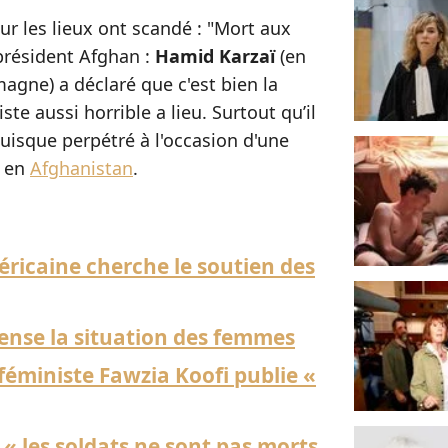
sur les lieux ont scandé : "Mort aux
 président Afghan :
Hamid Karzaï
(en
gne) a déclaré que c'est bien la
ste aussi horrible a lieu. Surtout qu’il
uisque perpétré à l'occasion d'une
e en
Afghanistan
.
éricaine cherche le soutien des
pense la situation des femmes
féministe Fawzia Koofi publie «
 « les soldats ne sont pas morts