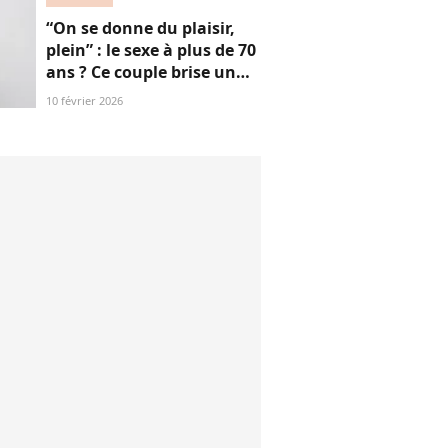
“On se donne du plaisir,
plein” : le sexe à plus de 70
ans ? Ce couple brise un
non-dit sur ces images
10 février 2026
“jubilatoires”