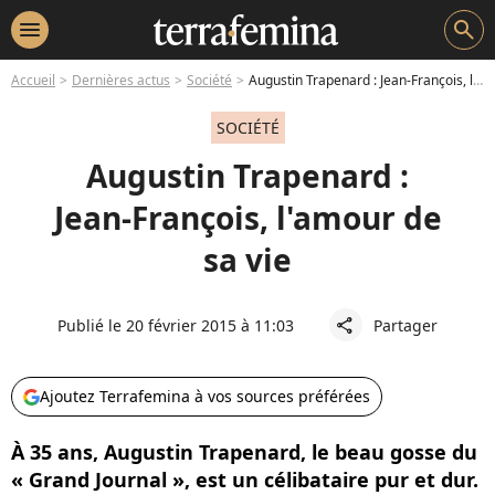
menu
search
Accueil
Dernières actus
Société
Augustin Trapenard : Jean-François, l'amour de sa vie
SOCIÉTÉ
Augustin Trapenard :
Jean-François, l'amour de
sa vie
Publié le 20 février 2015 à 11:03
Partager
share
Ajoutez Terrafemina à vos sources préférées
À 35 ans, Augustin Trapenard, le beau gosse du
« Grand Journal », est un célibataire pur et dur.