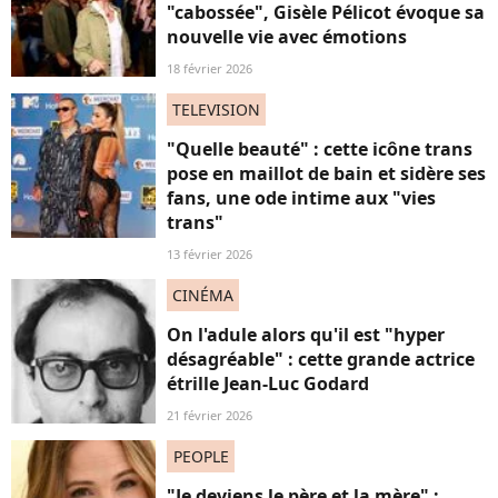
"cabossée", Gisèle Pélicot évoque sa
nouvelle vie avec émotions
18 février 2026
TELEVISION
"Quelle beauté" : cette icône trans
pose en maillot de bain et sidère ses
fans, une ode intime aux "vies
trans"
13 février 2026
CINÉMA
On l'adule alors qu'il est "hyper
désagréable" : cette grande actrice
étrille Jean-Luc Godard
21 février 2026
PEOPLE
"Je deviens le père et la mère" :