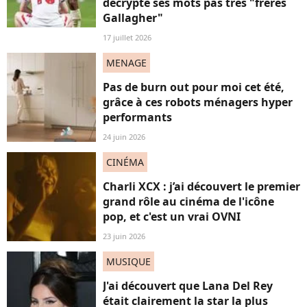
décrypte ses mots pas très "frères
Gallagher"
17 juillet 2026
MENAGE
Pas de burn out pour moi cet été,
grâce à ces robots ménagers hyper
performants
24 juin 2026
CINÉMA
Charli XCX : j’ai découvert le premier
grand rôle au cinéma de l'icône
pop, et c'est un vrai OVNI
23 juin 2026
MUSIQUE
J'ai découvert que Lana Del Rey
était clairement la star la plus