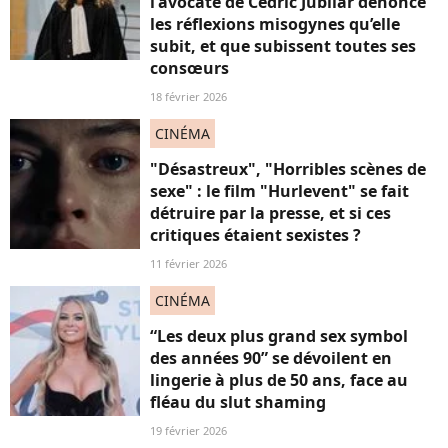
l'avocate de Cédric Jubilar dénonce
les réflexions misogynes qu’elle
subit, et que subissent toutes ses
consœurs
18 février 2026
CINÉMA
"Désastreux", "Horribles scènes de
sexe" : le film "Hurlevent" se fait
détruire par la presse, et si ces
critiques étaient sexistes ?
11 février 2026
CINÉMA
“Les deux plus grand sex symbol
des années 90” se dévoilent en
lingerie à plus de 50 ans, face au
fléau du slut shaming
19 février 2026