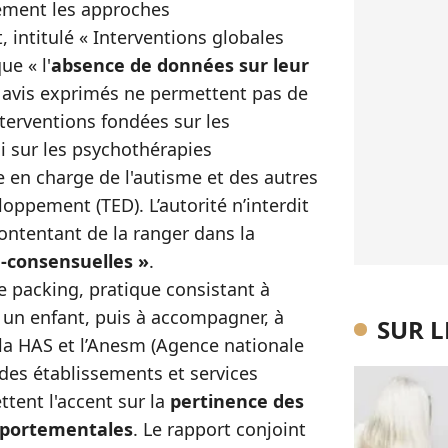
ement les approches
 intitulé « Interventions globales
ue « l'
absence de données sur leur
 avis exprimés ne permettent pas de
nterventions fondées sur les
i sur les psychothérapies
se en charge de l'autisme et des autres
oppement (TED). L’autorité n’interdit
ontentant de la ranger dans la
n-consensuelles
»
.
e packing, pratique consistant à
un enfant, puis à accompagner, à
SUR 
la HAS et l’Anesm (Agence nationale
é des établissements et services
tent l'accent sur la
pertinence des
mportementales
. Le rapport conjoint