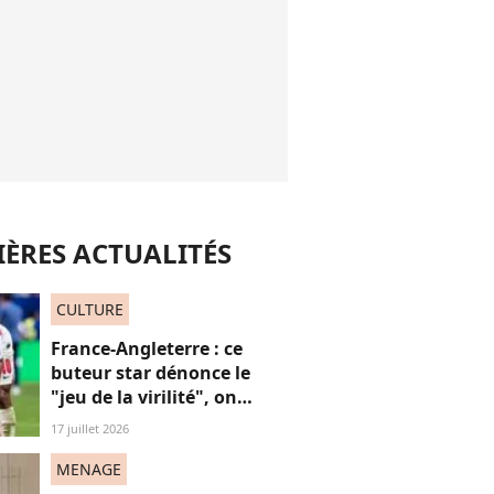
ÈRES ACTUALITÉS
CULTURE
France-Angleterre : ce
buteur star dénonce le
"jeu de la virilité", on
décrypte ses mots pas très
17 juillet 2026
"frères Gallagher"
MENAGE