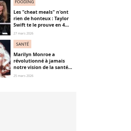
FOODING
Les "cheat meals" n'ont
rien de honteux : Taylor
Swift te le prouve en 4
points, et tu ferais mieux
27 mars 2026
de l'écouter
SANTÉ
Marilyn Monroe a
révolutionné à jamais
notre vision de la santé
mentale (bien avant
25 mars 2026
Britney Spears), on te
raconte pourquoi