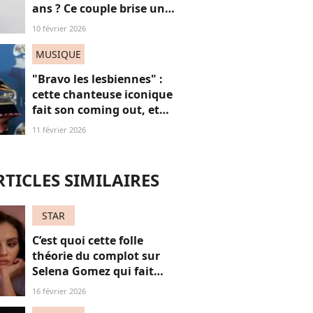
ans ? Ce couple brise un
non-dit sur ces images
10 février 2026
“jubilatoires”
MUSIQUE
"Bravo les lesbiennes" :
cette chanteuse iconique
fait son coming out, et
non, on ne "s'en fout" pas
11 février 2026
du tout (voilà pourquoi)
RTICLES SIMILAIRES
STAR
C’est quoi cette folle
théorie du complot sur
Selena Gomez qui fait
parler Internet ?
16 février 2026