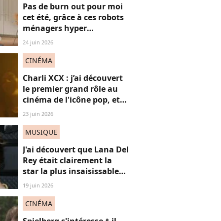
Pas de burn out pour moi
cet été, grâce à ces robots
ménagers hyper
performants
24 juin 2026
CINÉMA
Charli XCX : j’ai découvert
le premier grand rôle au
cinéma de l'icône pop, et
c'est un vrai OVNI
23 juin 2026
MUSIQUE
J'ai découvert que Lana Del
Rey était clairement la
star la plus insaisissable
de la pop, et voici
19 juin 2026
pourquoi
CINÉMA