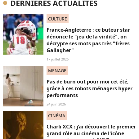
DERNIÈRES ACTUALITÉS
CULTURE
France-Angleterre : ce buteur star
dénonce le "jeu de la virilité", on
décrypte ses mots pas très "frères
Gallagher"
17 juillet 2026
MENAGE
Pas de burn out pour moi cet été,
grâce à ces robots ménagers hyper
performants
24 juin 2026
CINÉMA
Charli XCX : j’ai découvert le premier
grand rôle au cinéma de l'icône