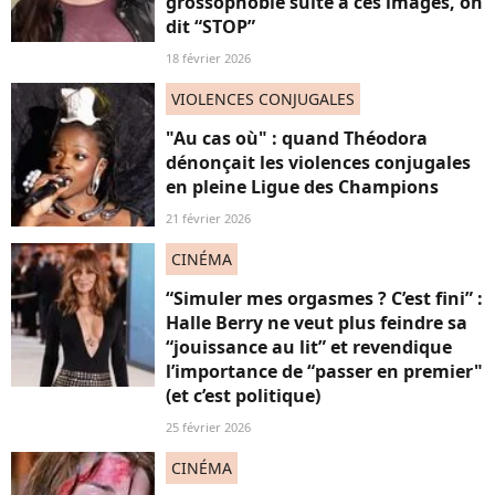
grossophobie suite à ces images, on
dit “STOP”
18 février 2026
VIOLENCES CONJUGALES
"Au cas où" : quand Théodora
dénonçait les violences conjugales
en pleine Ligue des Champions
21 février 2026
CINÉMA
“Simuler mes orgasmes ? C’est fini” :
Halle Berry ne veut plus feindre sa
“jouissance au lit” et revendique
l’importance de “passer en premier"
(et c’est politique)
25 février 2026
CINÉMA