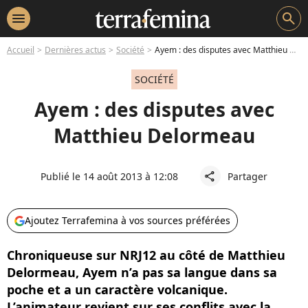
menu
search
Accueil
Dernières actus
Société
Ayem : des disputes avec Matthieu Delormeau
SOCIÉTÉ
Ayem : des disputes avec
Matthieu Delormeau
Publié le 14 août 2013 à 12:08
Partager
share
Ajoutez Terrafemina à vos sources préférées
Chroniqueuse sur NRJ12 au côté de Matthieu
Delormeau, Ayem n’a pas sa langue dans sa
poche et a un caractère volcanique.
L’animateur revient sur ses conflits avec la