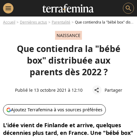
menu
search
Accueil
Dernières actus
Parentalité
Que contiendra la "bébé box" distribuée aux parents dès 2022 ?
NAISSANCE
Que contiendra la "bébé
box" distribuée aux
parents dès 2022 ?
Publié le 13 octobre 2021 à 12:10
Partager
share
Ajoutez Terrafemina à vos sources préférées
L'idée vient de Finlande et arrive, quelques
décennies plus tard, en France. Une "bébé box"