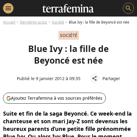
menu
search
Accueil
Dernières actus
Société
Blue Ivy : la fille de Beyoncé est née
SOCIÉTÉ
Blue Ivy : la fille de
Beyoncé est née
Publié le 9 janvier 2012 à 09:35
Partager
share
Ajoutez Terrafemina à vos sources préférées
Suite et fin de la saga Beyoncé. Ce week-end la
chanteuse et son mari Jay-Z sont devenus les
heureux parents d’une petite fille prénommée
Blue Ivy. Ou alors Ivy Blue. Pour le moment,