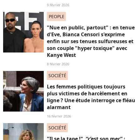
9 février 2026
PEOPLE
"Nue en public, partout" : en tenue
d'Eve, Bianca Censori s'exprime
enfin sur ses tenues sulfureuses et
son couple "hyper toxique" avec
Kanye West
8 février 2026
SOCIÉTÉ
Les femmes politiques toujours
plus victimes de harcèlement en
ligne ? Une étude interroge ce fléau
alarmant
16 février 2026
SOCIÉTÉ
"Il se la tape !", “c’est son mec” :