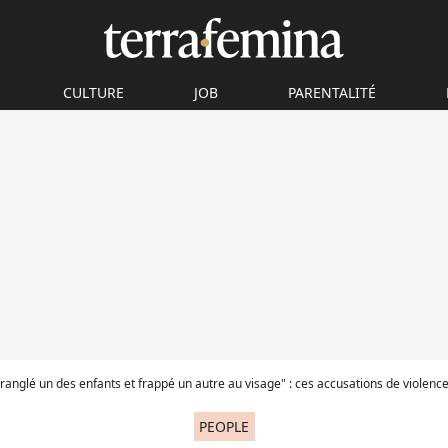
CULTURE
JOB
PARENTALITÉ
glé un des enfants et frappé un autre au visage" : ces accusations de violences à l'égard d'Angelina Joli
PEOPLE