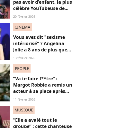
pas avoir d'enfant, la plus
célèbre YouTubeuse de
France répond aux
20 février 2026
"mascus" à la "virilité
fragile"
CINÉMA
Vous avez dit "sexisme
intériorisé" ? Angelina
Jolie a 8 ans de plus que
Louis Garrel, son
13 février 2026
compagnon de tapis
rouges, et ça dérange... les
PEOPLE
femmes plus jeunes
“Va te faire f**tre” :
Margot Robbie a remis un
acteur à sa place après
qu’il lui a conseillé de
11 février 2026
perdre du poids
MUSIQUE
“Elle a avalé tout le
groupe” : cette chanteuse