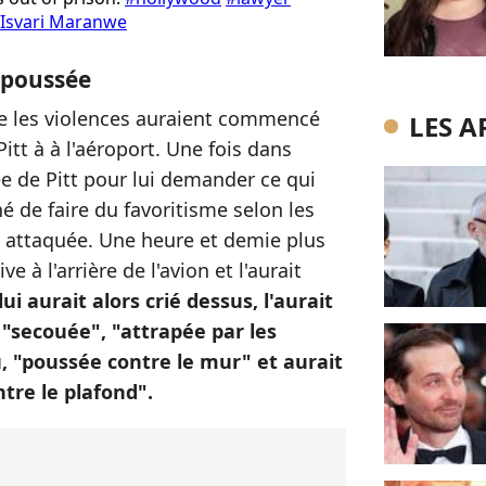
 Isvari Maranwe
t poussée
e les violences auraient commencé
LES A
-Pitt à à l'aéroport. Une fois dans
hée de Pitt pour lui demander ce qui
ché de faire du favoritisme selon les
t attaquée. Une heure et demie plus
ive à l'arrière de l'avion et l'aurait
 lui aurait alors crié dessus, l'aurait
t "secouée", "attrapée par les
 "poussée contre le mur" et aurait
ntre le plafond".