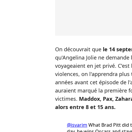
On découvrait que
le 14 sept
qu'Angelina Jolie ne demande le
voyageaient en jet privé. C'est 
violences, on l'apprendra plu
années avant cet épisode de l'a
auraient marqué la première fo
victimes.
Maddox, Pax, Zahara
alors entre 8 et 15 ans.
@isvarim
What Brad Pitt did to
day, he wins Oscars and stay