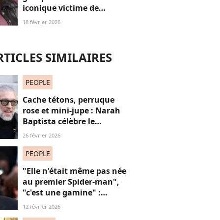
iconique victime de
grossophobie suite à ces
18 février 2026
images, on dit “STOP”
RTICLES SIMILAIRES
PEOPLE
Cache tétons, perruque
rose et mini-jupe : Narah
Baptista célèbre le
carnaval de Rio avec son
26 février 2026
compagnon Vincent Cassel
de 30 ans son aîné
PEOPLE
"Elle n'était même pas née
au premier Spider-man",
"c'est une gamine" :
l'apparition de cet acteur
12 février 2026
avec sa petite amie de 30