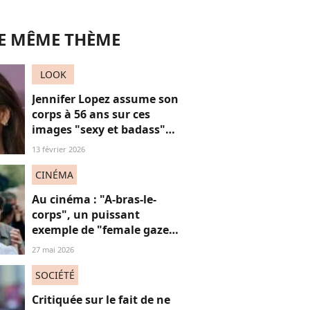
LE MÊME THÈME
LOOK
Jennifer Lopez assume son
corps à 56 ans sur ces
images "sexy et badass"
mais ça ne plaît pas à tout
13 février 2026
le monde
CINÉMA
Au cinéma : "A-bras-le-
corps", un puissant
exemple de "female gaze"
à voir à tout prix
27 mai 2026
SOCIÉTÉ
Critiquée sur le fait de ne