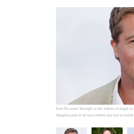
Brad Pitt aurait "étranglé un des enfants et frappé un
d'Angelina Jolie et de leurs enfants que tout le monde