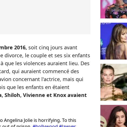
embre 2016,
soit cinq jours avant
 divorce, le couple et ses six enfants
là que les violences auraient lieu. Des
s tard, qui auraient commencé des
vion concernant l'actrice, mais qui
is que les enfants en étaient
, Shiloh, Vivienne et Knox avaient
 Angelina Jolie is horrifying. To this
s out of prison.
#hollywood
#lawyer