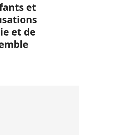
fants et
usations
ie et de
semble