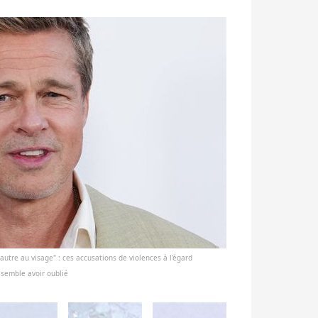
 autre au visage" : ces accusations de violences à l'égard
 semble avoir oublié