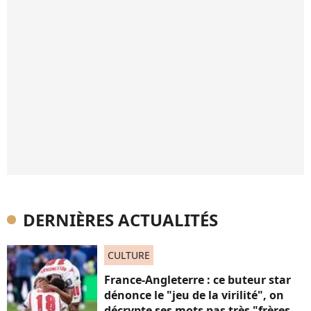
DERNIÈRES ACTUALITÉS
CULTURE
France-Angleterre : ce buteur star
dénonce le "jeu de la virilité", on
décrypte ses mots pas très "frères