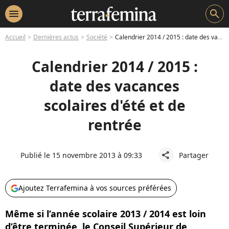
menu
search
Accueil
Dernières actus
Société
Calendrier 2014 / 2015 : date des vacances scolaires d'été et de rentrée
Calendrier 2014 / 2015 :
date des vacances
scolaires d'été et de
rentrée
Publié le 15 novembre 2013 à 09:33
Partager
share
Ajoutez Terrafemina à vos sources préférées
Même si l’année scolaire 2013 / 2014 est loin
d’être terminée, le Conseil Supérieur de