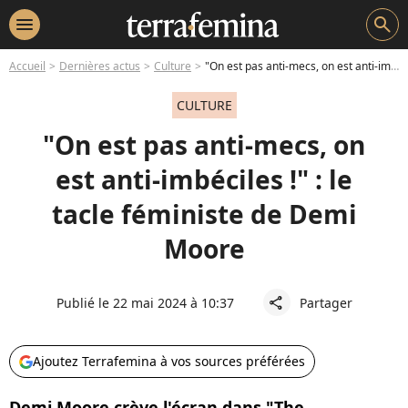
menu
search
Accueil
Dernières actus
Culture
"On est pas anti-mecs, on est anti-imbéciles !" : le tacle féministe de Demi Moore
CULTURE
"On est pas anti-mecs, on
est anti-imbéciles !" : le
tacle féministe de Demi
Moore
Publié le 22 mai 2024 à 10:37
Partager
share
Ajoutez Terrafemina à vos sources préférées
Demi Moore crève l'écran dans "The