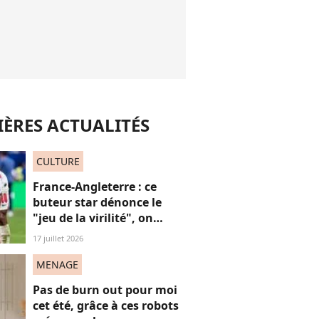
ÈRES ACTUALITÉS
CULTURE
France-Angleterre : ce
buteur star dénonce le
"jeu de la virilité", on
décrypte ses mots pas très
17 juillet 2026
"frères Gallagher"
MENAGE
Pas de burn out pour moi
cet été, grâce à ces robots