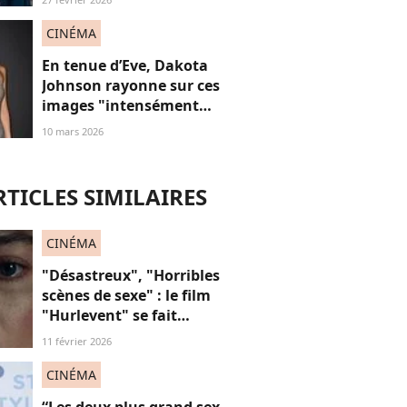
CINÉMA
En tenue d’Eve, Dakota
Johnson rayonne sur ces
images "intensément
sexy" qui célèbrent le
10 mars 2026
corps féminin
RTICLES SIMILAIRES
CINÉMA
"Désastreux", "Horribles
scènes de sexe" : le film
"Hurlevent" se fait
détruire par la presse, et si
11 février 2026
ces critiques étaient
sexistes ?
CINÉMA