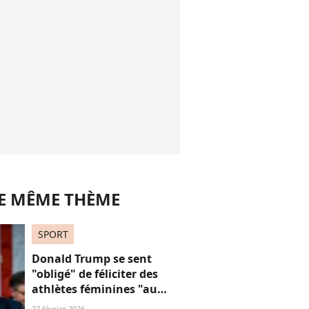
LE MÊME THÈME
SPORT
Donald Trump se sent
"obligé" de féliciter des
athlètes féminines "au
risque d'être destitué"
27 février 2026