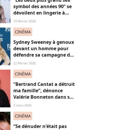
“Les deux plus grand sex
symbol des années 90” se
dévoilent en lingerie à
plus de 50 ans, face au
19 février 2026
fléau du slut shaming
CINÉMA
Sydney Sweeney à genoux
devant un homme pour
défendre sa campagne de
lingerie : on en a marre ou
22 février 2026
pas ?
CINÉMA
“Bertrand Cantat a détruit
ma famille”, dénonce
Valérie Bonneton dans son
hommage à Marie
3 mars 2026
Trintignant, victime de
féminicide
CINÉMA
“Se dénuder n'était pas