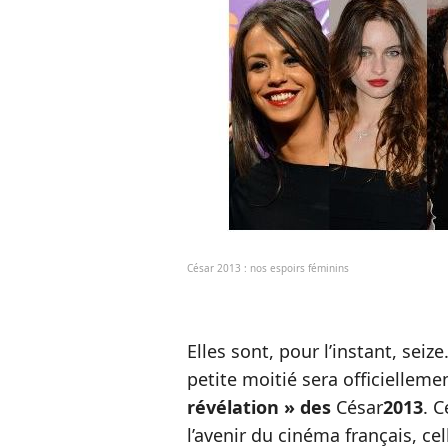
César 2013 : nos espoirs féminins
Elles sont, pour l’instant, seiz
petite moitié sera officiellem
révélation » des
César
2013
. 
l’avenir du cinéma français, ce