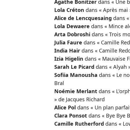
Agathe Bonitzer
dans « Une bo
Lola Créton
dans « Après mai »
Alice de Lencquesaing
dans «
Lola Dewaere
dans « Mince alo
Arta Dobroshi
dans « Trois mo
Julia Faure
dans « Camille Re
India Hair
dans « Camille Red
Izia Higelin
dans « Mauvaise Fil
Sarah Le Picard
dans « Alyah 
Sofiia Manousha
dans « Le noi
Bral
Noémie Merlant
dans « L'orp
» de Jacques Richard
Alice Pol
dans « Un plan parfai
Clara Ponsot
dans « Bye Bye B
Camille Rutherford
dans « Low