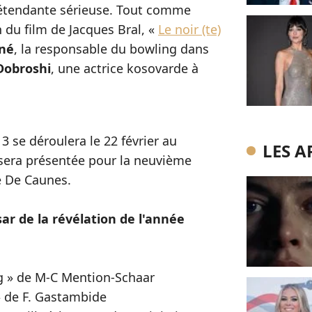
rétendante sérieuse. Tout comme
on du film de Jacques Bral, «
Le noir (te)
né
, la responsable du bowling dans
Dobroshi
, une actrice kosovarde à
 se déroulera le 22 février au
LES A
 sera présentée pour la neuvième
e De Caunes.
ar de la révélation de l'année
g » de M-C Mention-Schaar
» de F. Gastambide