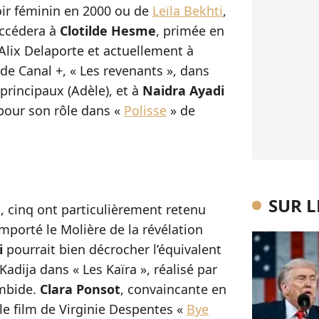
oir féminin en 2000 ou de
Leïla Bekhti
,
uccédera à
Clotilde Hesme
, primée en
Alix Delaporte et actuellement à
de Canal +, « Les revenants », dans
 principaux (Adèle), et à
Naidra Ayadi
our son rôle dans «
Polisse
» de
SUR 
s, cinq ont particulièrement retenu
mporté le Molière de la révélation
i
pourrait bien décrocher l’équivalent
adija dans « Les Kaïra », réalisé par
mbide.
Clara Ponsot
, convaincante en
e film de Virginie Despentes «
Bye