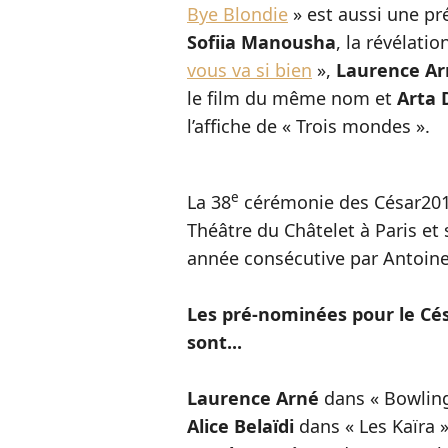
Bye Blondie
» est aussi une p
Sofiia Manousha
, la révélati
vous va si bien
»,
Laurence Ar
le film du même nom et
Arta 
l’affiche de « Trois mondes ».
e
La 38
cérémonie des César2013
Théâtre du Châtelet à Paris et
année consécutive par Antoin
Les pré-nominées pour le Cés
sont...
Laurence Arné
dans « Bowlin
Alice Belaïdi
dans « Les Kaïra 