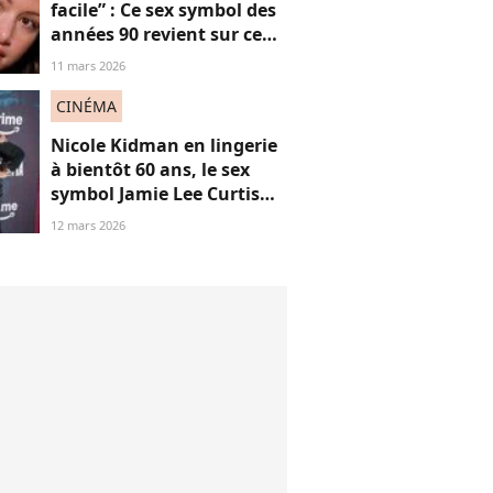
facile” : Ce sex symbol des
années 90 revient sur ce
célèbre strip tease qui l’a
11 mars 2026
érigée en icône,
dérangeant à revoir
CINÉMA
aujourd'hui ?
Nicole Kidman en lingerie
à bientôt 60 ans, le sex
symbol Jamie Lee Curtis
applaudit “son audace”
12 mars 2026