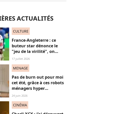
ÈRES ACTUALITÉS
CULTURE
France-Angleterre : ce
buteur star dénonce le
"jeu de la virilité", on
décrypte ses mots pas très
17 juillet 2026
"frères Gallagher"
MENAGE
Pas de burn out pour moi
cet été, grâce à ces robots
ménagers hyper
performants
24 juin 2026
CINÉMA