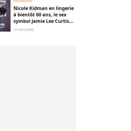
aujourd'hui ?
Nicole Kidman en lingerie
à bientôt 60 ans, le sex
symbol Jamie Lee Curtis
applaudit “son audace”
12 mars 2026