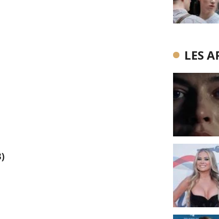
LES A
)