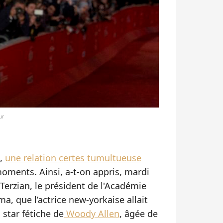
ur
e,
une relation certes tumultueuse
oments. Ainsi, a-t-on appris, mardi
n Terzian, le président de l'Académie
a, que l’actrice new-yorkaise allait
 star fétiche de
Woody Allen
, âgée de