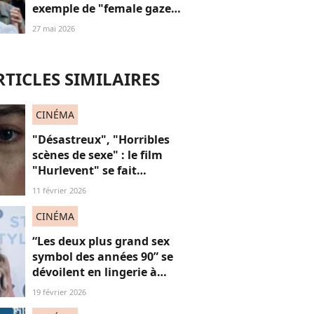
exemple de "female gaze"
à voir à tout prix
27 mai 2026
RTICLES SIMILAIRES
CINÉMA
"Désastreux", "Horribles
scènes de sexe" : le film
"Hurlevent" se fait
détruire par la presse, et si
11 février 2026
ces critiques étaient
sexistes ?
CINÉMA
“Les deux plus grand sex
symbol des années 90” se
dévoilent en lingerie à
plus de 50 ans, face au
19 février 2026
fléau du slut shaming