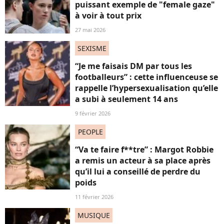
puissant exemple de "female gaze"
à voir à tout prix
27 mai 2026
SEXISME
“Je me faisais DM par tous les
footballeurs” : cette influenceuse se
rappelle l’hypersexualisation qu’elle
a subi à seulement 14 ans
9 février 2026
PEOPLE
“Va te faire f**tre” : Margot Robbie
a remis un acteur à sa place après
qu’il lui a conseillé de perdre du
poids
11 février 2026
MUSIQUE