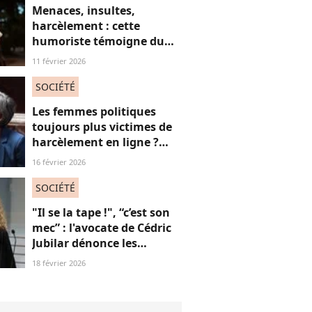
Menaces, insultes,
harcèlement : cette
humoriste témoigne du
sort des femmes sur les
11 février 2026
réseaux sociaux
SOCIÉTÉ
Les femmes politiques
toujours plus victimes de
harcèlement en ligne ?
Une étude interroge ce
16 février 2026
fléau alarmant
SOCIÉTÉ
"Il se la tape !", “c’est son
mec” : l'avocate de Cédric
Jubilar dénonce les
réflexions misogynes
18 février 2026
qu’elle subit, et que
subissent toutes ses
consœurs