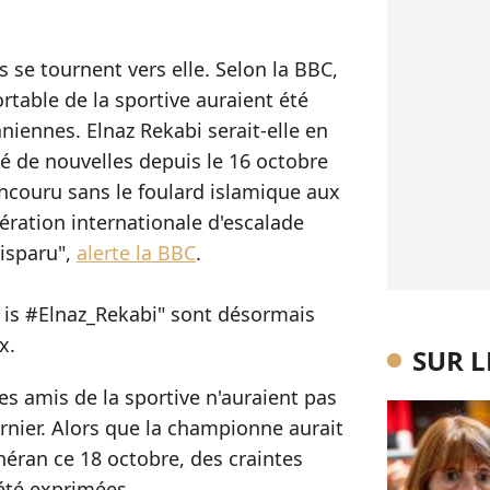
 se tournent vers elle. Selon la BBC,
rtable de la sportive auraient été
aniennes. Elnaz Rekabi serait-elle en
né de nouvelles depuis le 16 octobre
oncouru sans le foulard islamique aux
ration internationale d'escalade
disparu",
alerte la BBC
.
e is #Elnaz_Rekabi" sont désormais
x.
SUR 
des amis de la sportive n'auraient pas
rnier. Alors que la championne aurait
héran ce 18 octobre, des craintes
 été exprimées.