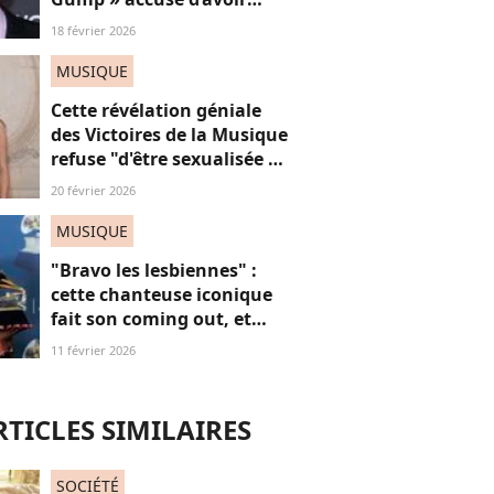
sexuellement agressé une
18 février 2026
jeune femme française
MUSIQUE
Cette révélation géniale
des Victoires de la Musique
refuse "d'être sexualisée et
soumise" et vénère
20 février 2026
"l'écriture sale de Virginie
Despentes"
MUSIQUE
"Bravo les lesbiennes" :
cette chanteuse iconique
fait son coming out, et
non, on ne "s'en fout" pas
11 février 2026
du tout (voilà pourquoi)
RTICLES SIMILAIRES
SOCIÉTÉ