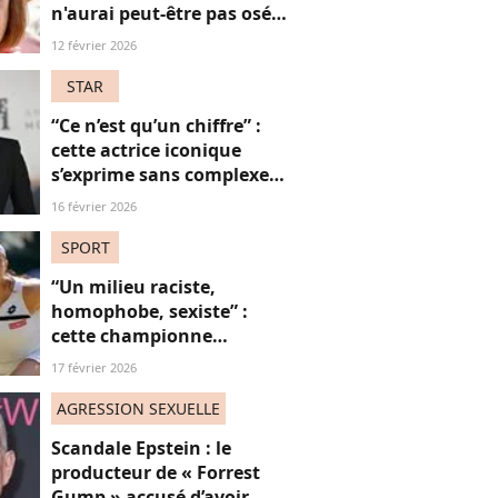
n'aurai peut-être pas osé
refuser le huis-clos"
12 février 2026
STAR
“Ce n’est qu’un chiffre” :
cette actrice iconique
s’exprime sans complexe
sur le fait d’avoir bientôt
16 février 2026
60 ans
SPORT
“Un milieu raciste,
homophobe, sexiste” :
cette championne
dézingue le monde du
17 février 2026
tennis
AGRESSION SEXUELLE
Scandale Epstein : le
producteur de « Forrest
Gump » accusé d’avoir