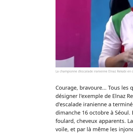
La championne d'escalade iranienne Elnaz Rekabi en da
Courage, bravoure... Tous les q
désigner l'exemple de Elnaz R
d'escalade iranienne a termin
dimanche 16 octobre à Séoul. E
foulard, cheveux apparents. La 
voile, et par là même les injo