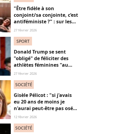
"Être fidèle à son
conjoint/sa conjointe, c’est
antiféministe ?" : sur les
réseaux sociaux, cette
27 février 2026
question fait débat
SPORT
Donald Trump se sent
"obligé" de féliciter des
athlètes féminines "au
risque d'être destitué"
27 février 2026
SOCIÉTÉ
Gisèle Pélicot : "si j'avais
eu 20 ans de moins je
n'aurai peut-être pas osé
refuser le huis-clos"
12 février 2026
SOCIÉTÉ