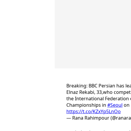
Breaking: BBC Persian has le
Elnaz Rekabi, 33,who compete
the International Federation 
Championships in
#Seoul
on 
https://t.co/KZxYp5LnOo
— Rana Rahimpour (@ranar