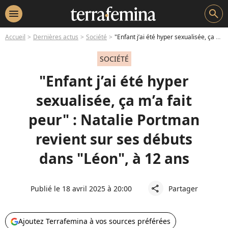
menu
search
Accueil
Dernières actus
Société
"Enfant j’ai été hyper sexualisée, ça m’a fait peur" : Natalie Portman revient sur ses débuts dans "Léon", à 12 ans
SOCIÉTÉ
"Enfant j’ai été hyper
sexualisée, ça m’a fait
peur" : Natalie Portman
revient sur ses débuts
dans "Léon", à 12 ans
Publié le 18 avril 2025 à 20:00
Partager
share
Ajoutez Terrafemina à vos sources préférées