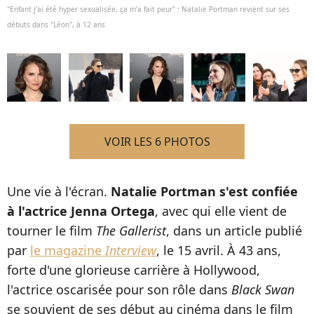
"Enfant j’ai été hyper sexualisée, ça m’a fait peur" : Natalie Portman revient sur ses
débuts dans "Léon", à 12 ans
VOIR LES 6 PHOTOS
Une vie à l'écran.
Natalie Portman s'est confiée
à l'actrice Jenna Ortega
, avec qui elle vient de
tourner le film
The Gallerist
, dans un article publié
par
le magazine
Interview
, le 15 avril. À 43 ans,
forte d'une glorieuse carrière à Hollywood,
l'actrice oscarisée pour son rôle dans
Black Swan
se souvient de ses début au cinéma dans le film