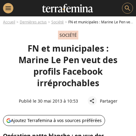
menu
search
Accueil
Dernières actus
Société
FN et municipales : Marine Le Pen veut des profils Facebook irréprochables
SOCIÉTÉ
FN et municipales :
Marine Le Pen veut des
profils Facebook
irréprochables
Publié le 30 mai 2013 à 10:53
Partager
share
Ajoutez Terrafemina à vos sources préférées
Opération patte blanche : en vue des