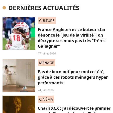
DERNIÈRES ACTUALITÉS
CULTURE
France-Angleterre : ce buteur star
dénonce le "jeu de la virilité", on
décrypte ses mots pas très "frères
Gallagher"
17 juillet 2026
MENAGE
Pas de burn out pour moi cet été,
grâce à ces robots ménagers hyper
performants
24 juin 2026
CINÉMA
Charli XCX : j’ai découvert le premier