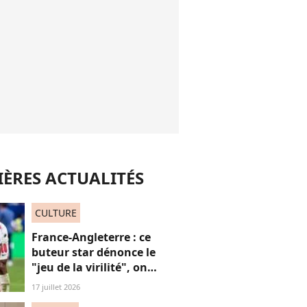
ÈRES ACTUALITÉS
CULTURE
France-Angleterre : ce
buteur star dénonce le
"jeu de la virilité", on
décrypte ses mots pas très
17 juillet 2026
"frères Gallagher"