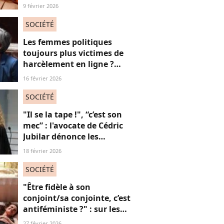
Quotidien s'amuse de
9 février 2026
l'injonction au sexe et c'est
absolument jubilatoire
SOCIÉTÉ
Les femmes politiques
toujours plus victimes de
harcèlement en ligne ?
Une étude interroge ce
16 février 2026
fléau alarmant
SOCIÉTÉ
"Il se la tape !", “c’est son
mec” : l'avocate de Cédric
Jubilar dénonce les
réflexions misogynes
18 février 2026
qu’elle subit, et que
subissent toutes ses
SOCIÉTÉ
consœurs
"Être fidèle à son
conjoint/sa conjointe, c’est
antiféministe ?" : sur les
réseaux sociaux, cette
27 février 2026