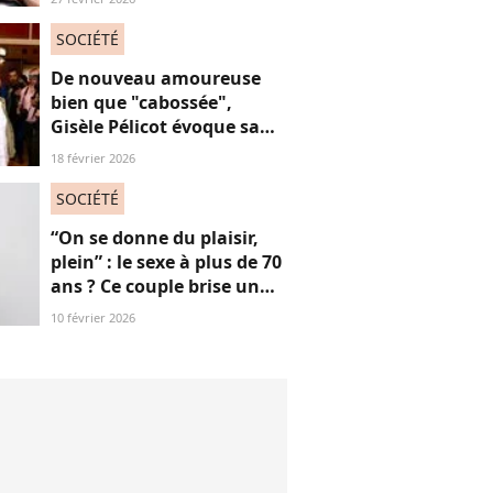
question fait débat
SOCIÉTÉ
De nouveau amoureuse
bien que "cabossée",
Gisèle Pélicot évoque sa
nouvelle vie avec
18 février 2026
émotions
SOCIÉTÉ
“On se donne du plaisir,
plein” : le sexe à plus de 70
ans ? Ce couple brise un
non-dit sur ces images
10 février 2026
“jubilatoires”