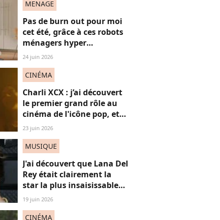
MENAGE
Pas de burn out pour moi
cet été, grâce à ces robots
ménagers hyper
performants
24 juin 2026
CINÉMA
Charli XCX : j’ai découvert
le premier grand rôle au
cinéma de l'icône pop, et
c'est un vrai OVNI
23 juin 2026
MUSIQUE
J'ai découvert que Lana Del
Rey était clairement la
star la plus insaisissable
de la pop, et voici
19 juin 2026
pourquoi
CINÉMA