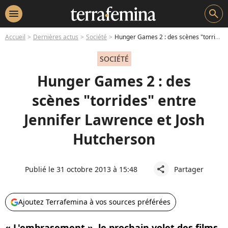
menu
search
Accueil
Dernières actus
Société
Hunger Games 2 : des scènes "torrides" entre Jennifer Lawrence et Josh Hutcherson
SOCIÉTÉ
Hunger Games 2 : des
scènes "torrides" entre
Jennifer Lawrence et Josh
Hutcherson
Publié le 31 octobre 2013 à 15:48
Partager
share
Ajoutez Terrafemina à vos sources préférées
« L'embrasement », le prochain volet des films