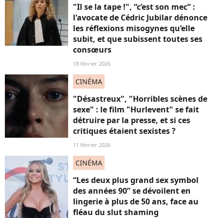
"Il se la tape !", “c’est son mec” :
l'avocate de Cédric Jubilar dénonce
les réflexions misogynes qu’elle
subit, et que subissent toutes ses
consœurs
18 février 2026
CINÉMA
"Désastreux", "Horribles scènes de
sexe" : le film "Hurlevent" se fait
détruire par la presse, et si ces
critiques étaient sexistes ?
11 février 2026
CINÉMA
“Les deux plus grand sex symbol
des années 90” se dévoilent en
lingerie à plus de 50 ans, face au
fléau du slut shaming