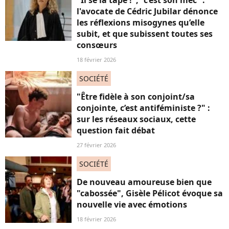
"Il se la tape !", “c’est son mec” :
l'avocate de Cédric Jubilar dénonce
les réflexions misogynes qu’elle
subit, et que subissent toutes ses
consœurs
18 février 2026
SOCIÉTÉ
"Être fidèle à son conjoint/sa
conjointe, c’est antiféministe ?" :
sur les réseaux sociaux, cette
question fait débat
27 février 2026
SOCIÉTÉ
De nouveau amoureuse bien que
"cabossée", Gisèle Pélicot évoque sa
nouvelle vie avec émotions
18 février 2026