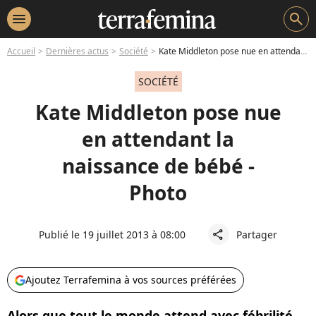
menu
search
Accueil
Dernières actus
Société
Kate Middleton pose nue en attendant la naissance de bébé - Photo
SOCIÉTÉ
Kate Middleton pose nue
en attendant la
naissance de bébé -
Photo
Publié le 19 juillet 2013 à 08:00
Partager
share
Ajoutez Terrafemina à vos sources préférées
Alors que tout le monde attend avec fébrilité