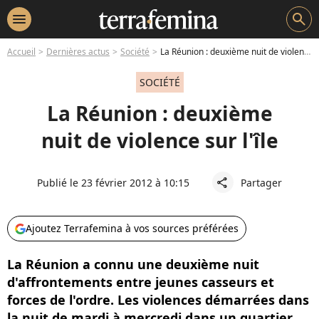
menu
search
Accueil
Dernières actus
Société
La Réunion : deuxième nuit de violence sur l'île
SOCIÉTÉ
La Réunion : deuxième
nuit de violence sur l'île
Publié le 23 février 2012 à 10:15
Partager
share
Ajoutez Terrafemina à vos sources préférées
La Réunion a connu une deuxième nuit
d'affrontements entre jeunes casseurs et
forces de l'ordre. Les violences démarrées dans
la nuit de mardi à mercredi dans un quartier