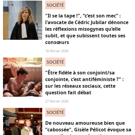
SOCIÉTÉ
"Il se la tape !", “c’est son mec” :
l'avocate de Cédric Jubilar dénonce
les réflexions misogynes qu’elle
subit, et que subissent toutes ses
consœurs
18 février 2026
SOCIÉTÉ
"Être fidèle à son conjoint/sa
conjointe, c’est antiféministe ?" :
sur les réseaux sociaux, cette
question fait débat
27 février 2026
SOCIÉTÉ
De nouveau amoureuse bien que
"cabossée", Gisèle Pélicot évoque sa